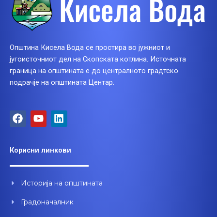
Општина Кисела Вода се простира во јужниот и
југоисточниот дел на Скопската котлина. Источната
граница на општината е до централното градтско
подрачје на општината Центар.
F
Y
L
a
o
i
c
u
n
e
t
k
Корисни линкови
b
u
e
o
b
d
o
e
i
Историја на општината
k
n
Градоначалник