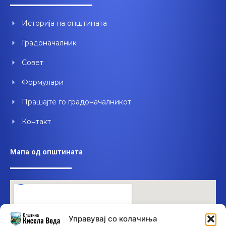
o
b
d
o
e
i
Историја на општината
k
n
Градоначалник
Совет
Формулари
Прашајте го градоначалникот
Контакт
Мапа од општината
Управувај со колачиња