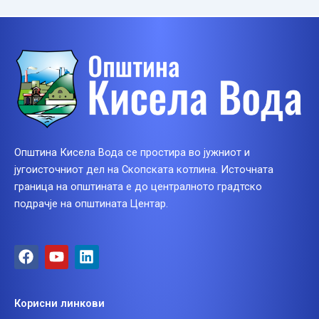
Општина Кисела Вода се простира во јужниот и
југоисточниот дел на Скопската котлина. Источната
граница на општината е до централното градтско
подрачје на општината Центар.
F
Y
L
a
o
i
c
u
n
e
t
k
Корисни линкови
b
u
e