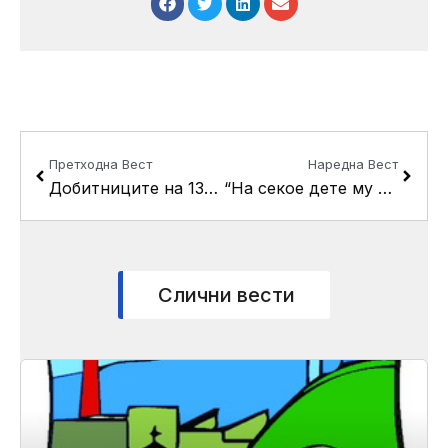
Prev
Next
Претходна Вест
Наредна Вест
Добитниците на 13Ноемвриска награда на прием во општина Кисела Вода
“На секое дете му е потребно семејство”-трибина за згрижувачки семејства во општина Кисела Вода
Слични вести