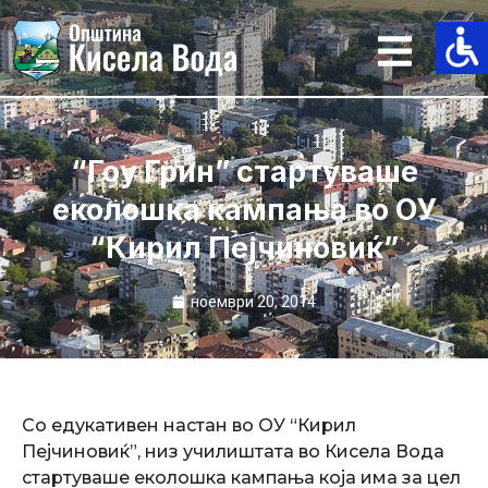
Skip
to
content
“Гоу Грин” стартуваше
еколошка кампања во ОУ
“Кирил Пејчиновиќ”
ноември 20, 2014
Со едукативен настан во ОУ “Кирил
Пејчиновиќ”, низ училиштата во Кисела Вода
стартуваше еколошка кампања која има за цел