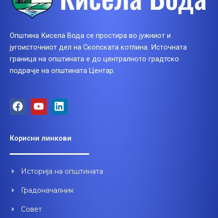
Општина Кисела Вода се простира во јужниот и
југоисточниот дел на Скопската котлина. Источната
граница на општината е до централното градтско
подрачје на општината Центар.
F
Y
L
a
o
i
c
u
n
e
t
k
Корисни линкови
b
u
e
o
b
d
o
e
i
Историја на општината
k
n
Градоначалник
Совет