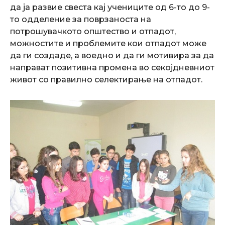
да ја развие свеста кај учениците од 6-то до 9-
то одделение за поврзаноста на
потрошувачкото општество и отпадот,
можностите и проблемите кои отпадот може
да ги создаде, а воедно и да ги мотивира за да
направат позитивна промена во секојдневниот
живот со правилно селектирање на отпадот.