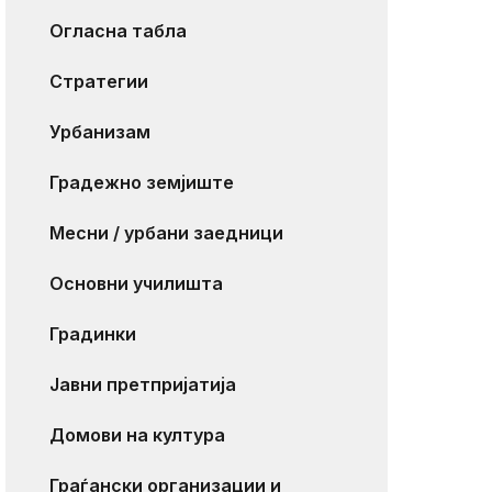
Огласна табла
Стратегии
Урбанизам
Градежно земјиште
Месни / урбани заедници
Основни училишта
Градинки
Јавни претпријатија
Домови на култура
Граѓански организации и