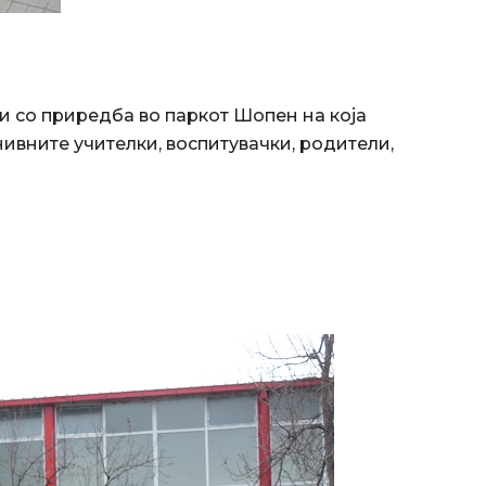
 со приредба во паркот Шопен на која
нивните учителки, воспитувачки, родители,