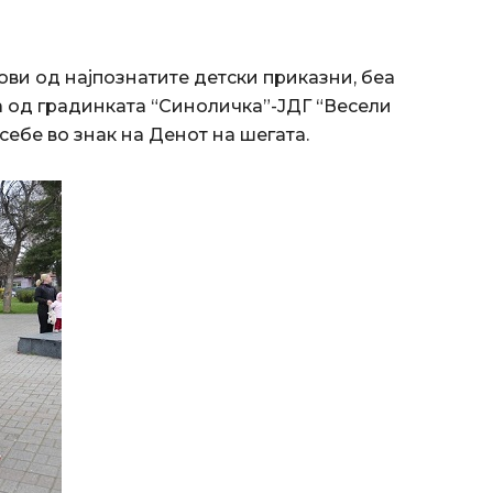
ови од најпознатите детски приказни, беа
 од градинката “Синоличка”-ЈДГ “Весели
себе во знак на Денот на шегата.