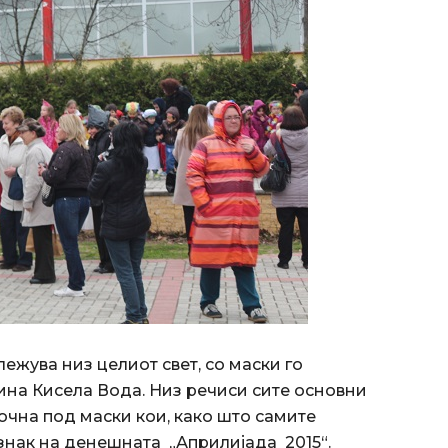
ежува низ целиот свет, со маски го
на Кисела Вода. Низ речиси сите основни
почна под маски кои, како што самите
о знак на денешната „Априлијада 2015“.