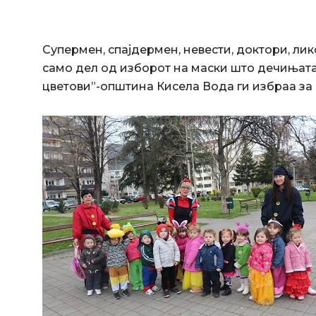
Супермен, спајдермен, невести, доктори, лик
само дел од изборот на маски што дечињата
цветови”-општина Кисела Вода ги избраа за 