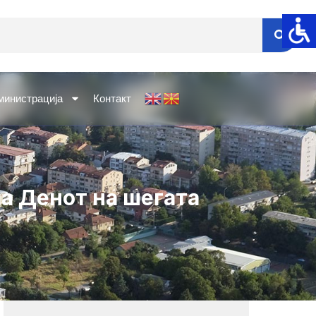
министрација
Контакт
а Денот на шегата