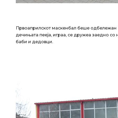
Првоаприлскот маскенбал беше одбележан и
дечињата пееја, играа, се дружеа заедно со 
баби и дедовци.