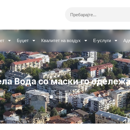
Search
ет
Буџет
Квалитет на воздух
Е-услуги
Ад
ла Вода со маски го одележа
април 1, 2015