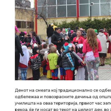
Денот на смеата кој традиционално се одбел
одбележаа и повозрасните дечиња од општи
училишта на оваа територија, првиот час за
рекоа, ќе ги носат во текот на целиот ден, в