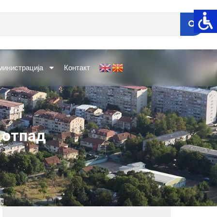
министрација
Контакт
 отпад