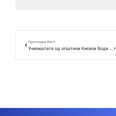
Prev
Претходна Вест
Училиштата од општина Кисела Вода го одбележаа месецот на книгата