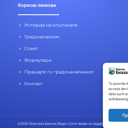
Корисни линкови
Историја на општината
Градоначалник
Совет
Формулари
Прашајте го градоначалникот
Контакт
To provide t
access devic
data such as
withdrawing
Пр
©2026 Општина Кисела Вода • Сите права се заддржани