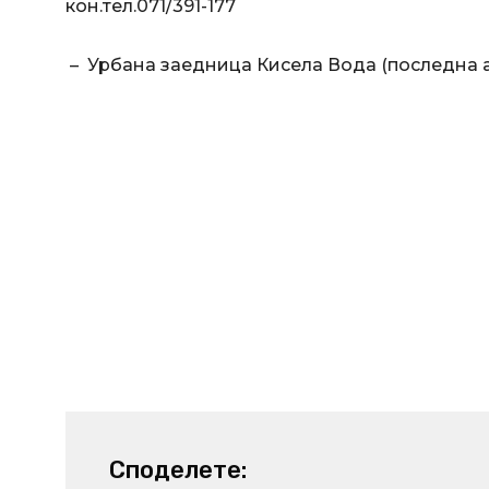
кон.тел.071/391-177
– Урбана заедница Кисела Вода (последна авт
Споделете: