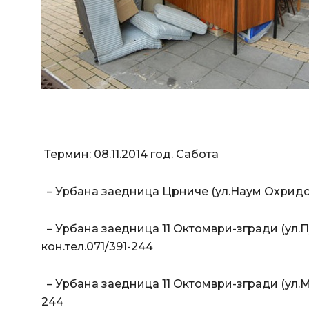
Термин: 08.11.2014 год. Сабота
– Урбана заедница Црниче (ул.Наум Охридски
– Урбана заедница 11 Октомври-згради (ул.
кон.тел.071/391-244
–
Урбана заедница 11 Октомври-згради (ул.Ми
244