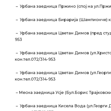
– Урбана заедница Пржино (спој на ул.Пржино
– Урбана заедница Бирарија (Шампионче) ко
– Урбана заедница Цветан Димов (пред студ
953
– Урбана заедница Цветан Димов (ул.Христ
кон.тел.072/314-953
– Урбана заедница Цветан Димов (ул.Георги
кон.тел.072/314-953
– Месна заедница Усје (Бул.Борис Трајковски
– Урбана заедница Кисела Вода (ул.Георги 