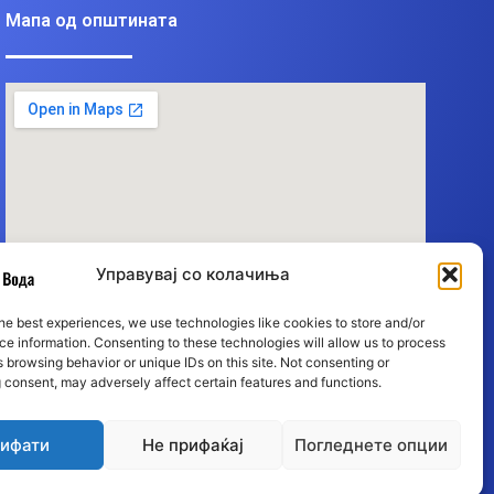
Мапа од општината
Управувај со колачиња
he best experiences, we use technologies like cookies to store and/or
e information. Consenting to these technologies will allow us to process
 browsing behavior or unique IDs on this site. Not consenting or
 consent, may adversely affect certain features and functions.
ифати
Не прифаќај
Погледнете опции