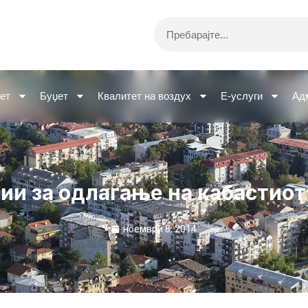
Search
ет
Буџет
Квалитет на воздух
Е-услуги
Ад
ии за одлагање на кабастиот
ноември 8, 2014