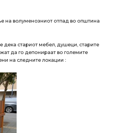
ње на волуменозниот отпад во општина
е дека стариот мебел, душеци, старите
ожат да го депонираат во големите
ени на следните локации :