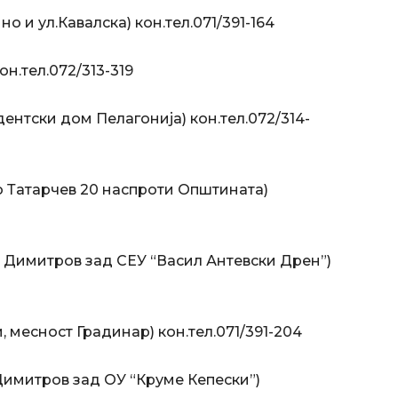
 и ул.Кавалска) кон.тел.071/391-164
н.тел.072/313-319
ентски дом Пелагонија) кон.тел.072/314-
о Татарчев 20 наспроти Општината)
 Димитров зад СЕУ “Васил Антевски Дрен”)
, месност Градинар) кон.тел.071/391-204
Димитров зад ОУ “Круме Кепески”)