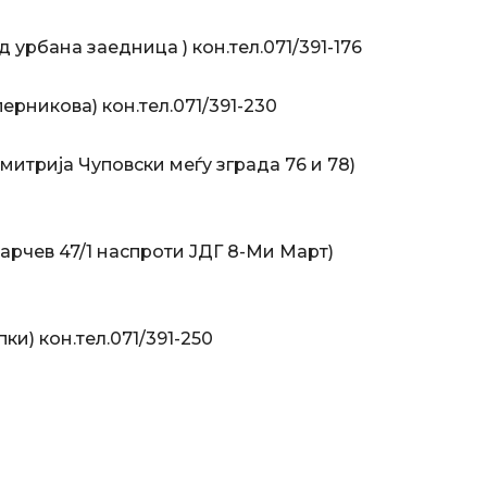
 урбана заедница ) кон.тел.071/391-176
ерникова) кон.тел.071/391-230
итрија Чуповски меѓу зграда 76 и 78)
арчев 47/1 наспроти ЈДГ 8-Ми Март)
и) кон.тел.071/391-250