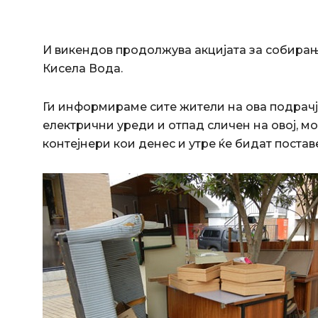
И викендов продолжува акцијата за собира
Кисела Вода.
Ги информираме сите жители на ова подрачј
електрични уреди и отпад сличен на овој, м
контејнери кои денес и утре ќе бидат постав