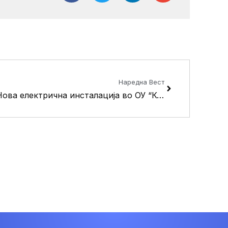
Next
Наредна Вест
Нова електрична инсталација во ОУ “Кузман Шапкарев”-населба Драчево