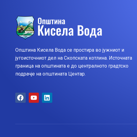
Општина Кисела Вода се простира во јужниот и
југоисточниот дел на Скопската котлина. Источната
граница на општината е до централното градтско
подрачје на општината Центар.
F
Y
L
a
o
i
c
u
n
e
t
k
b
u
e
o
b
d
o
e
i