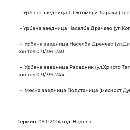
– Урбана заедница 11 Октомври-бараки (пред
– Урбана заедница Населба Драчево (ул.Коп
– Урбана заедница Населба Драчево (ул.Дим
кон.тел.071/391-230
– Урбана заедница Расадник (ул.Христо Тат
кон.тел.071/391-244
– Месна заедница Подстаница (месност Дупк
Термин: 09.11.2014 год. Недела