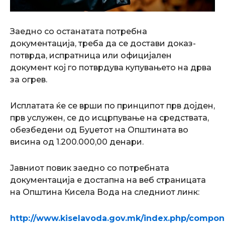
Заедно со останатата потребна
документација, треба да се достави доказ-
потврда, испратница или официјален
документ кој го потврдува купувањето на дрва
за огрев.
Исплатата ќе се врши по принципот прв дојден,
прв услужен, се до исцрпување на средствата,
обезбедени од Буџетот на Oпштината во
висина од 1.200.000,00 денари.
Јавниот повик заедно со потребната
документација е достапна на веб страницата
на Општина Кисела Вода на следниот линк:
http://www.kiselavoda.gov.mk/index.php/compone