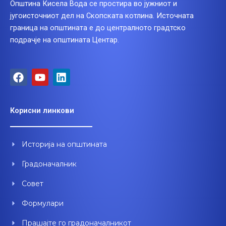
Општина Кисела Вода се простира во јужниот и
југоисточниот дел на Скопската котлина. Источната
граница на општината е до централното градтско
подрачје на општината Центар.
F
Y
L
a
o
i
c
u
n
e
t
k
Корисни линкови
b
u
e
o
b
d
o
e
i
Историја на општината
k
n
Градоначалник
Совет
Формулари
Прашајте го градоначалникот