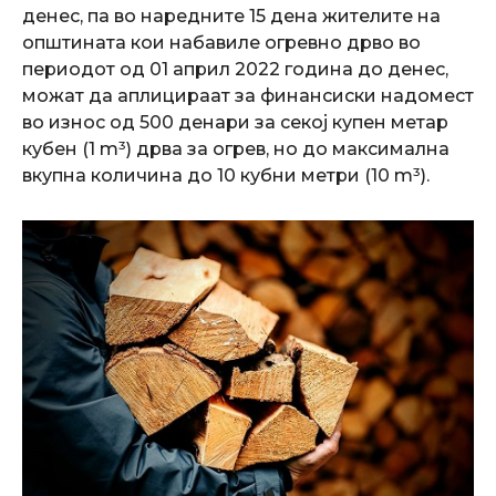
денес, па во наредните 15 дена жителите на
општината кои набавиле огревно дрво во
периодот од 01 април 2022 година до денес,
можат да аплицираат за финансиски надомест
во износ од 500 денари за секој купен метар
кубен (1 m³) дрва за огрев, но до максимална
вкупна количина до 10 кубни метри (10 m³).