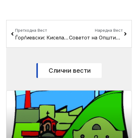
Prev
Next
Претходна Вест
Наредна Вест
Ѓорѓиевски: Кисела Вода за прв пат ќе добие модерен затворен пазар
Советот на Општина Кисела Вода ќе ја одржи петнаесеттата пленарна седница
Слични вести