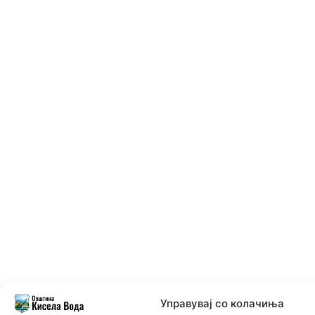
Управувај со колачиња