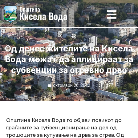
Skip
to
content
Од денес жителите на Кисела
Вода можат да аплицираат за
субвенции за огревно дрво
октомври 20, 2022
Општина Кисела Вода го објави повикот до
граѓаните за субвенционирање на дел од
трошоците за купување на дрва за огрев. Од