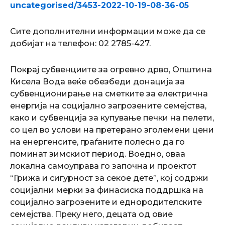
uncategorised/3453-2022-10-19-08-36-05
Сите дополнителни информации може да се
добијат на телефон: 02 2785-427.
Покрај субвенциите за огревно дрво, Општина
Кисела Вода веќе обезбеди донација за
субвенционирање на сметките за електрична
енергија на социјално загрозените семејства,
како и субвенција за купување печки на пелети,
со цел во услови на претерано зголемени цени
на енергенсите, граѓаните полесно да го
поминат зимскиот период. Воедно, оваа
локална самоуправа го започна и проектот
“Грижа и сигурност за секое дете”, кој содржи
социјални мерки за финасиска поддршка на
социјално загрозените и еднородителските
семејства. Преку него, децата од овие