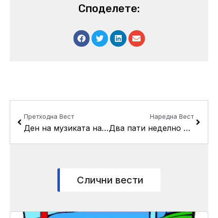
Споделете:
Prev
Next
Претходна Вест
Наредна Вест
Ден на музиката на Шопен во општина Кисела Вода
Два пати неделно бесплатно користење на спортските сали за сите жители на општина Кисела Вода
Слични вести