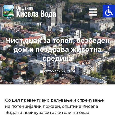
Skip
to
content
Чист оџак за топол, безбеден
дом и поздрава животна
средина
октомври 27, 2014
Со цел превентивно делување и спречување
на потенцијални пожари, општина Кисела
Вода ги повикува сите жители на оваа