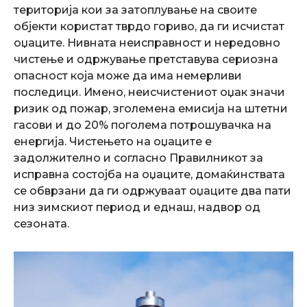
територија кои за затоплување на своите
објекти користат тврдо гориво, да ги исчистат
оџаците.
Нивната неисправност и нередовно
чистење и одржување претставува сериозна
опасност која може да има немерливи
последици. Имено, неисчистениот оџак значи
ризик од пожар, зголемена емисија на штетни
гасови и до 20% поголема потрошувачка на
енергија.
Чистењето на оџаците е
задолжително и согласно Правилникот за
исправна состојба на оџаците, домаќинствата
се обврзани да ги одржуваат оџаците два пати
низ зимскиот период и еднаш, надвор од
сезоната.