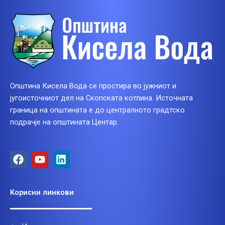
Општина Кисела Вода се простира во јужниот и
југоисточниот дел на Скопската котлина. Источната
граница на општината е до централното градтско
подрачје на општината Центар.
F
Y
L
a
o
i
c
u
n
e
t
k
Корисни линкови
b
u
e
o
b
d
o
e
i