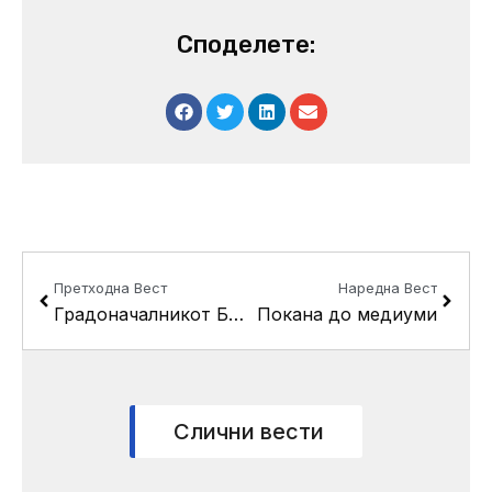
Споделете:
Prev
Next
Претходна Вест
Наредна Вест
Градоначалникот Беличанец-Алексиќ на литургија во чест на Св. Петка
Покана до медиуми
Слични вести