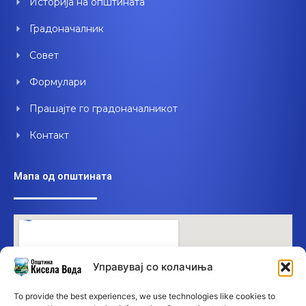
Историја на општината
k
n
Градоначалник
Совет
Формулари
Прашајте го градоначалникот
Контакт
Мапа од општината
Управувај со колачиња
To provide the best experiences, we use technologies like cookies to