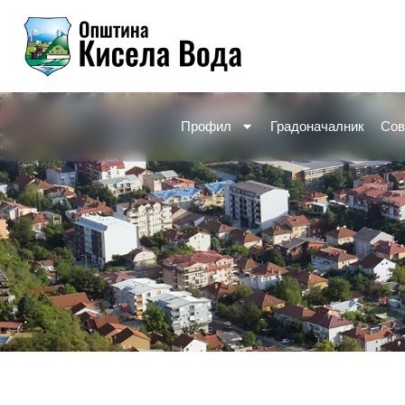
Skip
to
content
Профил
Градоначалник
Сов