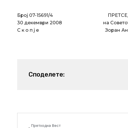
Број 07-15691/4 ПРЕТСЕД
30 декември 2008 на Советот на 
С к о п ј е Зоран Анто
Споделете:
Prev
Претходна Вест