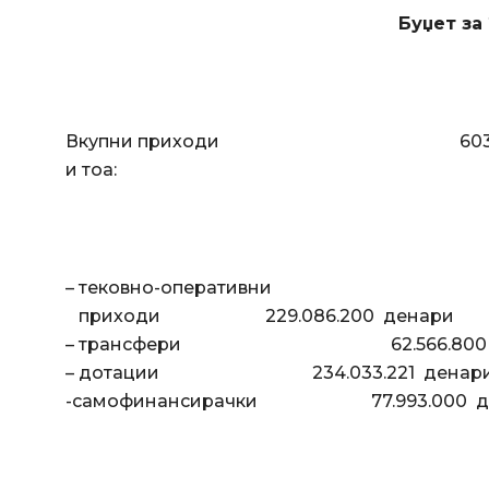
Буџет
Вкупни приходи 603.679
и тоа:
– тековно-оперативни
приходи 229.086.200 дена
– трансфери 62.566.800 д
– дотации 234.033.221 д
-самофинансирачки 77.993.00