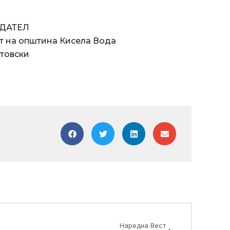
АТЕЛ
општина Кисела Вода
вски
Next
Наредна Вест