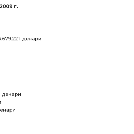
 за 2009 г.
.221 денари
ри
енари
енари
0 денари