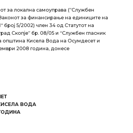
онот за локална самоуправа (”Службен
од Законот за финансирање на единиците на
 број 5/2002) член 34 од Статутот на
рад Скопје” бр. 08/05 и “Службен гласник
на општина Кисела Вода на Осумдесет и
ември 2008 година, донесе
ЕТ
КИСЕЛА ВОДА
 ГОДИНА