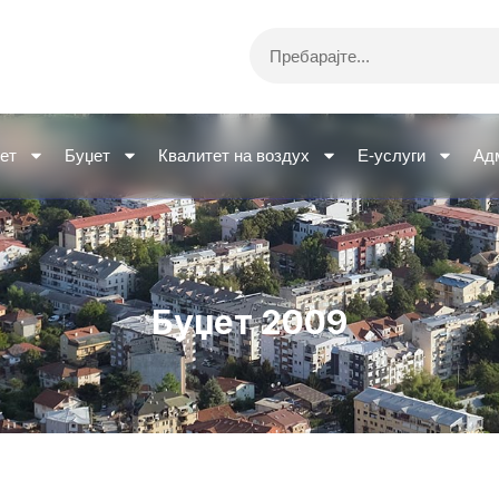
Search
ет
Буџет
Квалитет на воздух
Е-услуги
Ад
Буџет 2009