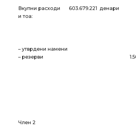
Вкупни расходи 603.679.221 денари
и тоа:
– утврдени намени 602.1
– резерви 1.500.000
Член 2