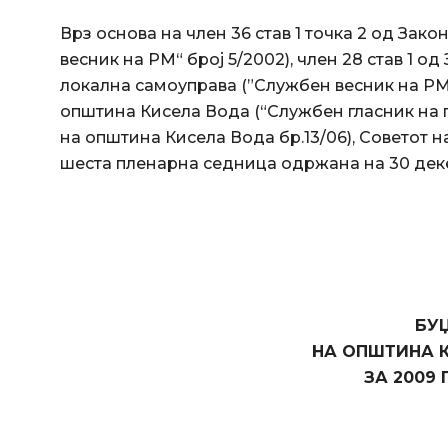
Врз основа на член 36 став 1 точка 2 од Зак
весник на РМ“ број 5/2002), член 28 став 1 
локална самоуправа (”Службен весник на РМ“
општина Кисела Вода (“Службен гласник на г
на општина Кисела Вода бр.13/06), Советот 
шеста пленарна седница одржана на 30 дек
БУЏ
НА ОПШТИНА 
ЗА 2009