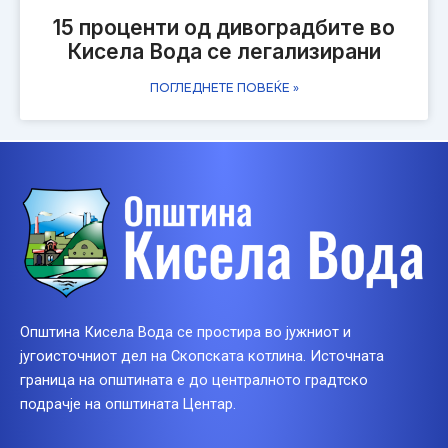
15 проценти од дивоградбите во
Кисела Вода се легализирани
ПОГЛЕДНЕТЕ ПОВЕЌЕ »
Општина Кисела Вода се простира во јужниот и
југоисточниот дел на Скопската котлина. Источната
граница на општината е до централното градтско
подрачје на општината Центар.