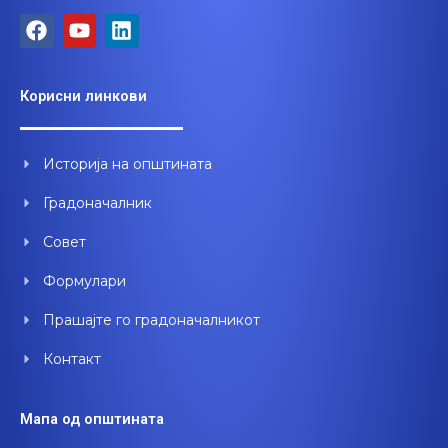
F
Y
L
a
o
i
c
u
n
e
t
k
Корисни линкови
b
u
e
o
b
d
o
e
i
Историја на општината
k
n
Градоначалник
Совет
Формулари
Прашајте го градоначалникот
Контакт
Мапа од општината