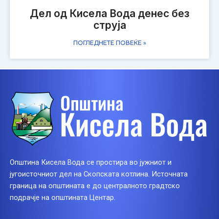
Дел од Кисела Вода денес без
струја
ПОГЛЕДНЕТЕ ПОВЕЌЕ »
Општина Кисела Вода се простира во јужниот и
југоисточниот дел на Скопската котлина. Источната
граница на општината е до централното градтско
подрачје на општината Центар.