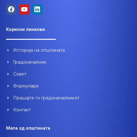
F
Y
L
a
o
i
c
u
n
e
t
k
Корисни линкови
b
u
e
o
b
d
o
e
i
Историја на општината
k
n
Градоначалник
Совет
Формулари
Прашајте го градоначалникот
Контакт
Мапа од општината