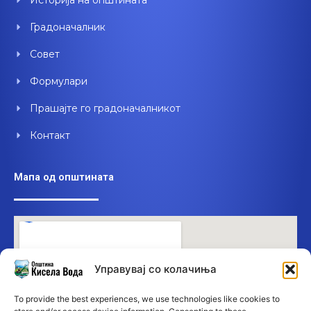
Историја на општината
k
n
Градоначалник
Совет
Формулари
Прашајте го градоначалникот
Контакт
Мапа од општината
Управувај со колачиња
To provide the best experiences, we use technologies like cookies to