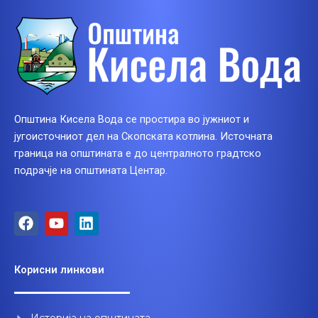
Општина Кисела Вода се простира во јужниот и
југоисточниот дел на Скопската котлина. Источната
граница на општината е до централното градтско
подрачје на општината Центар.
F
Y
L
a
o
i
c
u
n
e
t
k
Корисни линкови
b
u
e
o
b
d
o
e
i