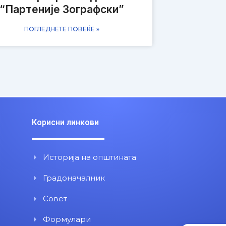
“Партеније Зографски”
ПОГЛЕДНЕТЕ ПОВЕЌЕ »
Корисни линкови
Историја на општината
Градоначалник
Совет
Формулари