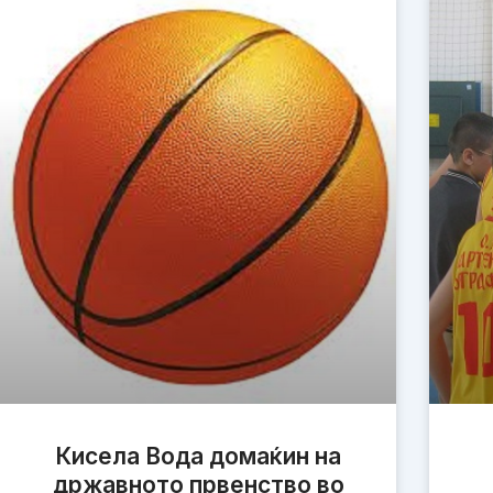
Кисела Вода домаќин на
државното првенство во