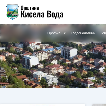
Skip
to
content
Профил
Градоначалник
Сов