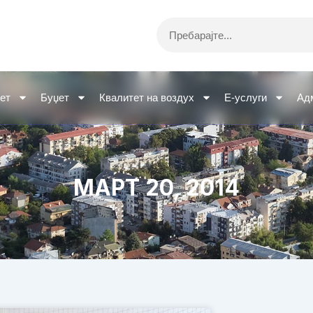
Search
ет
Буџет
Квалитет на воздух
Е-услуги
Ад
МАРТ 20, 2014