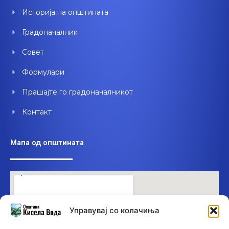
o
e
i
Историја на општината
k
n
Градоначалник
Совет
Формулари
Прашајте го градоначалникот
Контакт
Мапа од општината
Управувај со колачиња