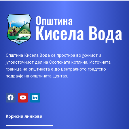
Општина Кисела Вода се простира во јужниот и
југоисточниот дел на Скопската котлина. Источната
граница на општината е до централното градтско
подрачје на општината Центар.
F
Y
L
a
o
i
c
u
n
e
t
k
Корисни линкови
b
u
e
o
b
d