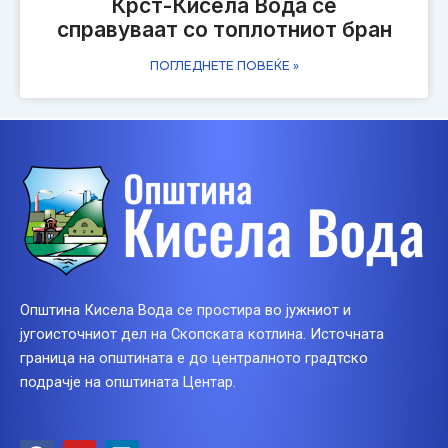
Крст-Кисела Вода се
справуваат со топлотниот бран
ПОГЛЕДНЕТЕ ПОВЕЌЕ »
Општина Кисела Вода се простира во јужниот и
југоисточниот дел на Скопската котлина. Источната
граница на општината е до централното градтско
подрачје на општината Центар.