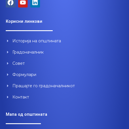
F
Y
L
a
o
i
c
u
n
e
t
k
Корисни линкови
b
u
e
o
b
d
o
e
i
Историја на општината
k
n
Градоначалник
Совет
Формулари
Прашајте го градоначалникот
Контакт
Мапа од општината