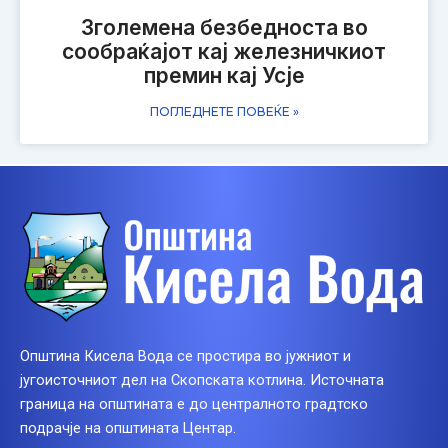
Зголемена безбедноста во
сообраќајот кај железничкиот
премин кај Усје
ПОГЛЕДНЕТЕ ПОВЕЌЕ »
Општина Кисела Вода се простира во јужниот и
југоисточниот дел на Скопската котлина. Источната
граница на општината е до централното градтско
подрачје на општината Центар.