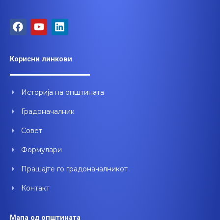
F
Y
L
a
o
i
c
u
n
e
t
k
Корисни линкови
b
u
e
o
b
d
o
e
i
Историја на општината
k
n
Градоначалник
Совет
Формулари
Прашајте го градоначалникот
Контакт
Мапа од општината