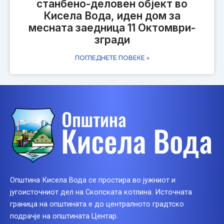
станбено-деловен објект во
Кисела Вода, иден дом за
месната заедница 11 Октомври-
згради
ПОГЛЕДНЕТЕ ПОВЕЌЕ »
Општина Кисела Вода се простира во јужниот и
југоисточниот дел на Скопската котлина. Источната
граница на општината е до централното градтско
подрачје на општината Центар.