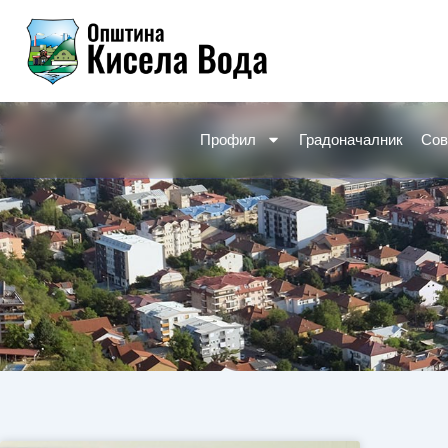
Skip
to
content
Профил
Градоначалник
Сов