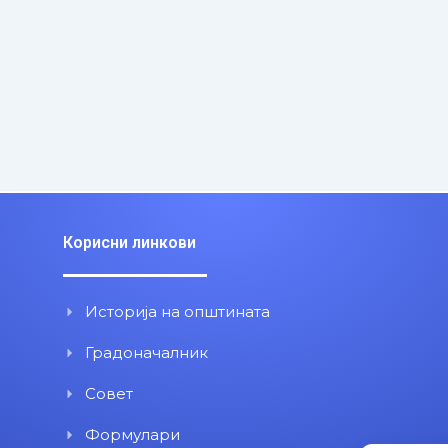
Корисни линкови
Историја на општината
Градоначалник
Совет
Формулари