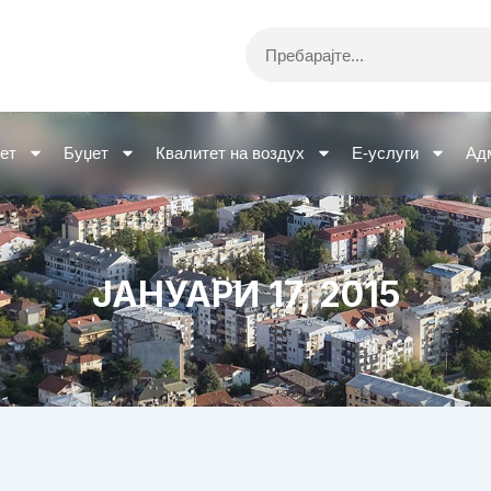
Search
ет
Буџет
Квалитет на воздух
Е-услуги
Ад
ЈАНУАРИ 17, 2015