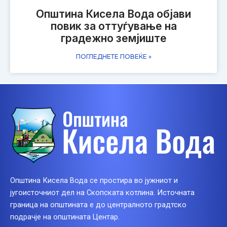
Општина Кисела Вода објави
повик за оттуѓување на
градежно земјиште
ПОГЛЕДНЕТЕ ПОВЕЌЕ »
Општина Кисела Вода се простира во јужниот и
југоисточниот дел на Скопската котлина. Источната
граница на општината е до централното градтско
подрачје на општината Центар.