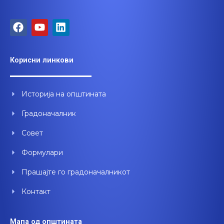
F
Y
L
a
o
i
c
u
n
e
t
k
Корисни линкови
b
u
e
o
b
d
o
e
i
Историја на општината
k
n
Градоначалник
Совет
Формулари
Прашајте го градоначалникот
Контакт
Мапа од општината