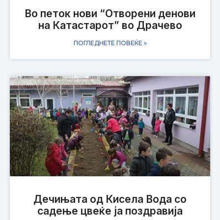
Во петок нови “Отворени денови
на Катастарот” во Драчево
ПОГЛЕДНЕТЕ ПОВЕЌЕ »
Дечињата од Кисела Вода со
садење цвеќе ја поздравија