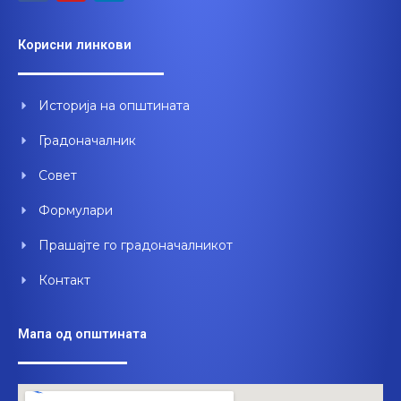
c
u
n
e
t
k
Корисни линкови
b
u
e
o
b
d
o
e
i
Историја на општината
k
n
Градоначалник
Совет
Формулари
Прашајте го градоначалникот
Контакт
Мапа од општината