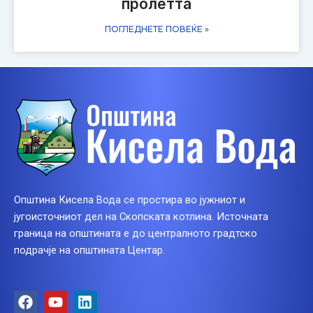
пролетта
ПОГЛЕДНЕТЕ ПОВЕЌЕ »
Општина Кисела Вода се простира во јужниот и
југоисточниот дел на Скопската котлина. Источната
граница на општината е до централното градтско
подрачје на општината Центар.
F
Y
L
a
o
i