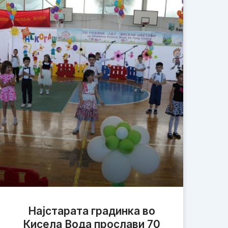
Најстарата градинка во
Кисела Вода прослави 70