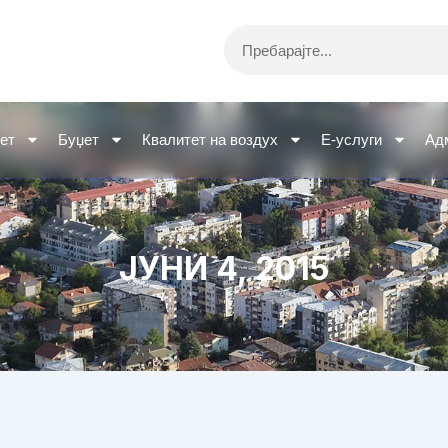
Search
ет
Буџет
Квалитет на воздух
Е-услуги
Ад
ЈУНИ 4, 2015