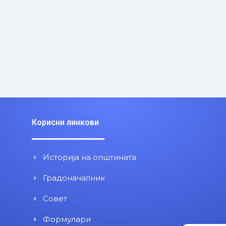
Корисни линкови
Историја на општината
Градоначалник
Совет
Формулари