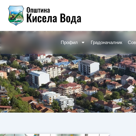
Skip
to
content
Профил
Градоначалник
Сов