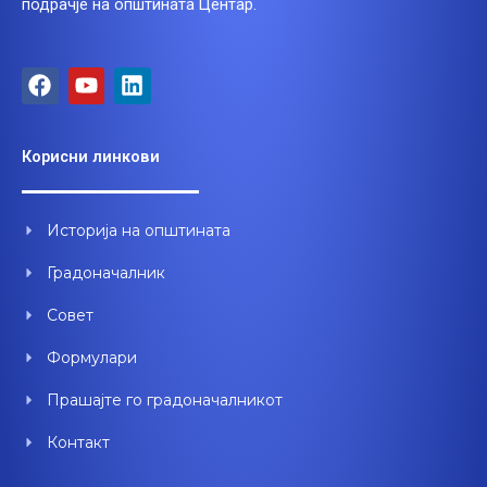
подрачје на општината Центар.
F
Y
L
a
o
i
c
u
n
e
t
k
Корисни линкови
b
u
e
o
b
d
o
e
i
Историја на општината
k
n
Градоначалник
Совет
Формулари
Прашајте го градоначалникот
Контакт