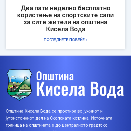
Два пати неделно бесплатно
користење на спортските сали
за сите жители на општина
Кисела Вода
ПОГЛЕДНЕТЕ ПОВЕЌЕ »
Општина Кисела Вода се простира во јужниот и
југоисточниот дел на Скопската котлина. Источната
граница на општината е до централното градтско