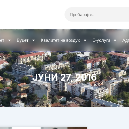
Search
ет
Буџет
Квалитет на воздух
Е-услуги
Ад
ЈУНИ 27, 2016