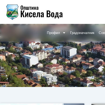
Skip
to
content
Профил
Градоначалник
Сов