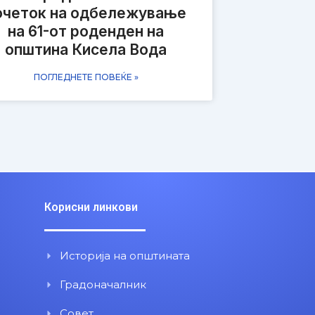
очеток на одбележување
на 61-от роденден на
општина Кисела Вода
ПОГЛЕДНЕТЕ ПОВЕЌЕ »
Корисни линкови
Историја на општината
Градоначалник
Совет