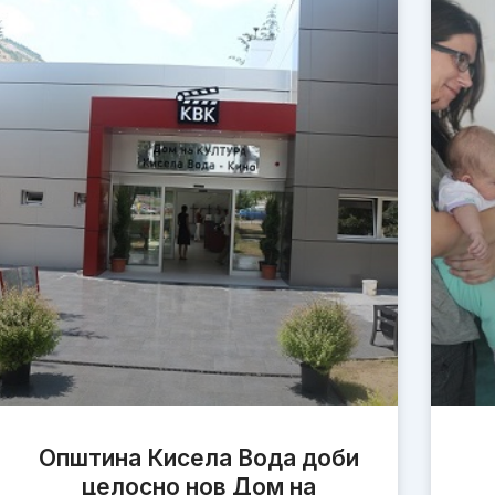
Општина Кисела Вода доби
целосно нов Дом на