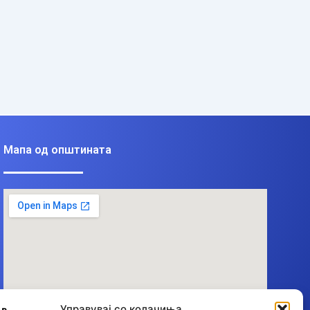
Мапа од општината
Управувај со колачиња