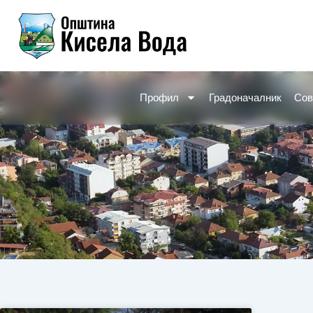
Skip
to
content
Профил
Градоначалник
Сов