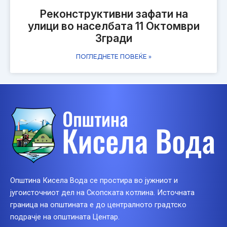
Реконструктивни зафати на
улици во населбата 11 Октомври
Згради
ПОГЛЕДНЕТЕ ПОВЕЌЕ »
Општина Кисела Вода се простира во јужниот и
југоисточниот дел на Скопската котлина. Источната
граница на општината е до централното градтско
подрачје на општината Центар.