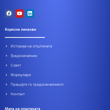
F
Y
L
a
o
i
c
u
n
e
t
k
Корисни линкови
b
u
e
o
b
d
o
e
i
Историја на општината
k
n
Градоначалник
Совет
Формулари
Прашајте го градоначалникот
Контакт
Мапа од општината