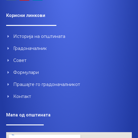
c
u
n
e
t
k
Корисни линкови
b
u
e
o
b
d
o
e
i
Историја на општината
k
n
Градоначалник
Совет
Формулари
Прашајте го градоначалникот
Контакт
Мапа од општината