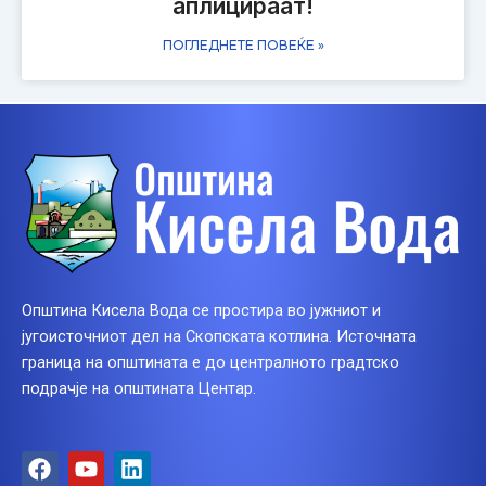
аплицираат!
ПОГЛЕДНЕТЕ ПОВЕЌЕ »
Општина Кисела Вода се простира во јужниот и
југоисточниот дел на Скопската котлина. Источната
граница на општината е до централното градтско
подрачје на општината Центар.
F
Y
L
a
o
i