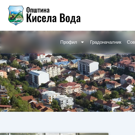
Skip
to
content
Профил
Градоначалник
Сов