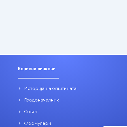
Корисни линкови
Историја на општината
Градоначалник
Совет
Формулари