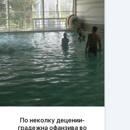
По неколку децении-
градежна офанзива во