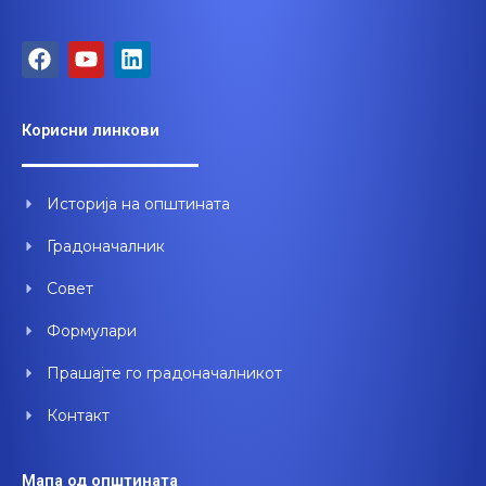
F
Y
L
a
o
i
c
u
n
e
t
k
Корисни линкови
b
u
e
o
b
d
o
e
i
Историја на општината
k
n
Градоначалник
Совет
Формулари
Прашајте го градоначалникот
Контакт
Мапа од општината