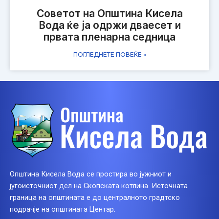
Советот на Општина Кисела
Вода ќе ја одржи дваесет и
првата пленарна седница
ПОГЛЕДНЕТЕ ПОВЕЌЕ »
Општина Кисела Вода се простира во јужниот и
југоисточниот дел на Скопската котлина. Источната
граница на општината е до централното градтско
подрачје на општината Центар.