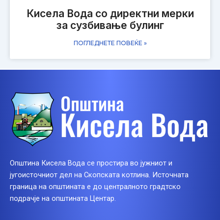
Кисела Вода со директни мерки
за сузбивање булинг
ПОГЛЕДНЕТЕ ПОВЕЌЕ »
Општина Кисела Вода се простира во јужниот и
југоисточниот дел на Скопската котлина. Источната
граница на општината е до централното градтско
подрачје на општината Центар.