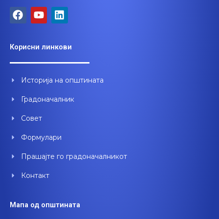
F
Y
L
a
o
i
c
u
n
e
t
k
Корисни линкови
b
u
e
o
b
d
o
e
i
Историја на општината
k
n
Градоначалник
Совет
Формулари
Прашајте го градоначалникот
Контакт
Мапа од општината