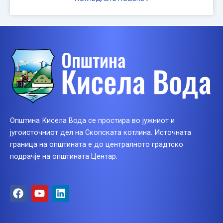
Општина Кисела Вода се простира во јужниот и
југоисточниот дел на Скопската котлина. Источната
граница на општината е до централното градтско
подрачје на општината Центар.
F
Y
L
a
o
i
c
u
n
e
t
k