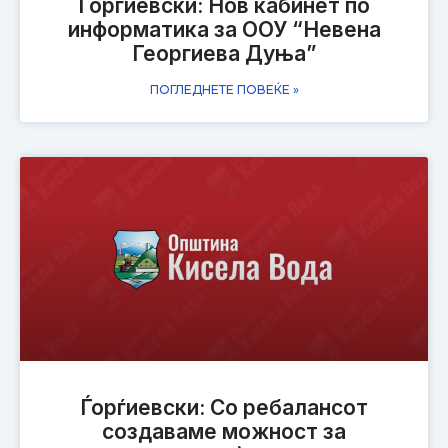
Ѓорѓиевски: Нов кабинет по
информатика за ООУ “Невена
Георгиева Дуња”
ПОГЛЕДНЕТЕ ПОВЕЌЕ »
Ѓорѓиевски: Со ребалaнсот
создаваме можност за