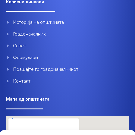
Корисни линкови
b
u
e
o
b
d
o
e
i
Историја на општината
k
n
Градоначалник
Совет
Формулари
Прашајте го градоначалникот
Контакт
Мапа од општината