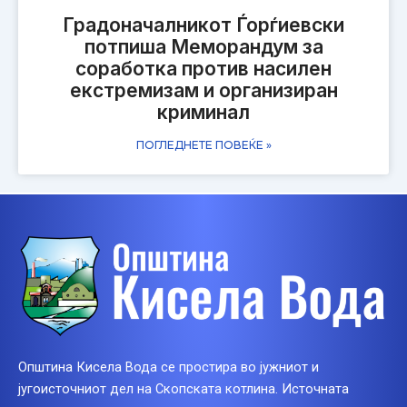
Градоначалникот Ѓорѓиевски
потпиша Меморандум за
соработка против насилен
екстремизам и организиран
криминал
ПОГЛЕДНЕТЕ ПОВЕЌЕ »
Општина Кисела Вода се простира во јужниот и
југоисточниот дел на Скопската котлина. Источната