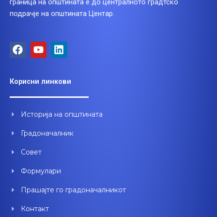
граница на општината е до централното градтско
подрачје на општината Центар.
F
Y
L
a
o
i
c
u
n
e
t
k
Корисни линкови
b
u
e
o
b
d
o
e
i
Историја на општината
k
n
Градоначалник
Совет
Формулари
Прашајте го градоначалникот
Контакт