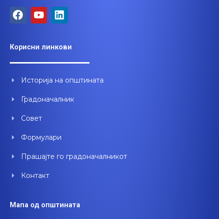
F
Y
L
a
o
i
c
u
n
e
t
k
Корисни линкови
b
u
e
o
b
d
o
e
i
Историја на општината
k
n
Градоначалник
Совет
Формулари
Прашајте го градоначалникот
Контакт
Мапа од општината