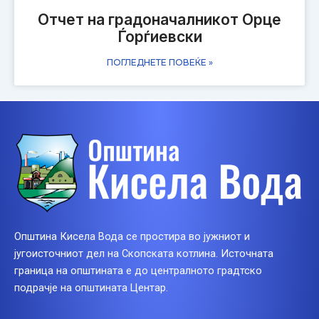
Отчет на градоначалникот Орце
Ѓорѓиевски
ПОГЛЕДНЕТЕ ПОВЕЌЕ »
Општина Кисела Вода се простира во јужниот и
југоисточниот дел на Скопската котлина. Источната
граница на општината е до централното градтско
подрачје на општината Центар.