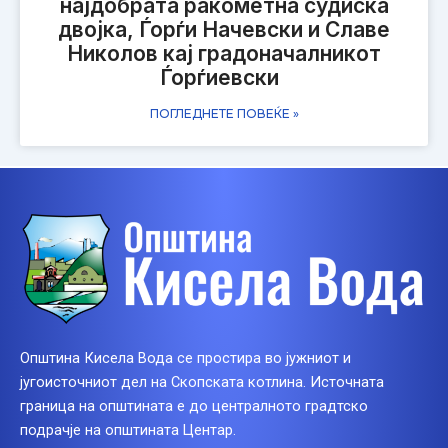
најдобрата ракометна судиска
двојка, Ѓорѓи Начевски и Славе
Николов кај градоначалникот
Ѓорѓиевски
ПОГЛЕДНЕТЕ ПОВЕЌЕ »
Општина Кисела Вода се простира во јужниот и
југоисточниот дел на Скопската котлина. Источната
граница на општината е до централното градтско
подрачје на општината Центар.