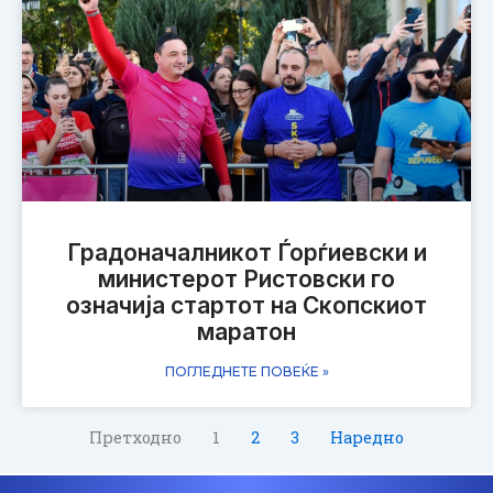
Градоначалникот Ѓорѓиевски и
министерот Ристовски го
означија стартот на Скопскиот
маратон
ПОГЛЕДНЕТЕ ПОВЕЌЕ »
Претходно
1
2
3
Наредно