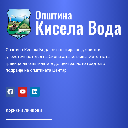
Општина Кисела Вода се простира во јужниот и
југоисточниот дел на Скопската котлина. Источната
граница на општината е до централното градтско
подрачје на општината Центар.
F
Y
L
a
o
i
c
u
n
e
t
k
Корисни линкови
b
u
e
o
b
d
o
e
i