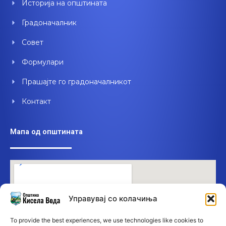
Историја на општината
k
n
Градоначалник
Совет
Формулари
Прашајте го градоначалникот
Контакт
Мапа од општината
Управувај со колачиња
To provide the best experiences, we use technologies like cookies to