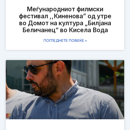
Меѓународниот филмски
фестивал ,,Киненова” од утре
во Домот на култура „Билјана
Беличанец“ во Кисела Вода
ПОГЛЕДНЕТЕ ПОВЕЌЕ »