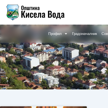
Skip
to
content
Профил
Градоначалник
Сов