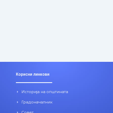
Корисни линкови
Историја на општината
Градоначалник
Совет