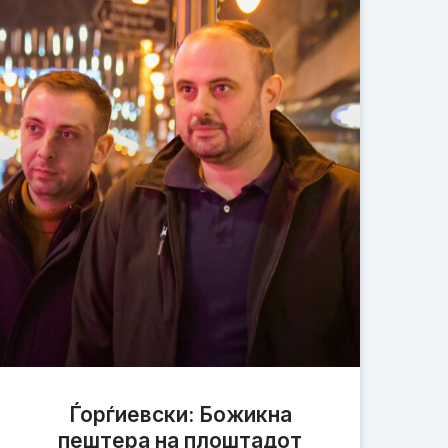
Ѓорѓиевски: Божикна
пештера на плоштадот