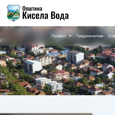
Skip
to
content
Профил
Градоначалник
Сов