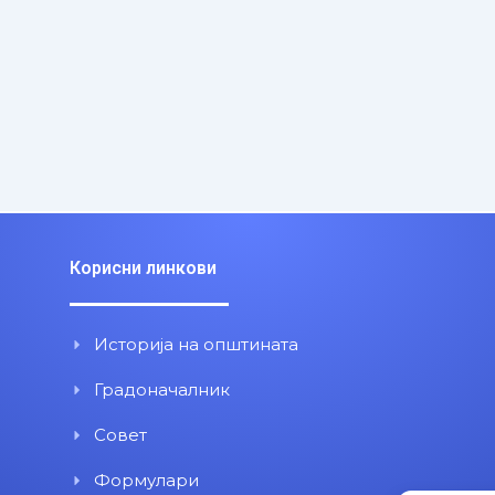
Корисни линкови
Историја на општината
Градоначалник
Совет
Формулари