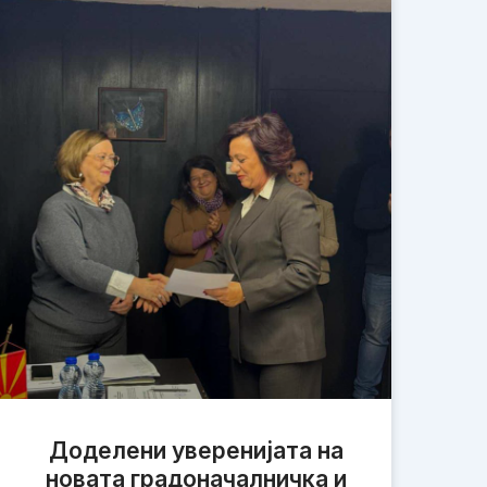
Доделени уверенијата на
новата градоначалничка и