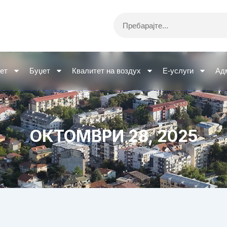
Search
ет
Буџет
Квалитет на воздух
Е-услуги
Ад
ОКТОМВРИ 28, 2025