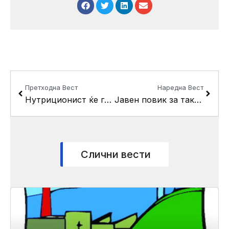
Prev
Next
Претходна Вест
Наредна Вест
Нутриционист ќе ги изготвува менијата за основците од општина Кисела Вода
Јавен повик за такси возачи за посетување на обука за изучување на англиски јазик
Слични вести