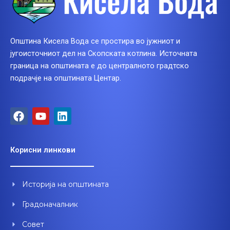
Општина Кисела Вода се простира во јужниот и
југоисточниот дел на Скопската котлина. Источната
граница на општината е до централното градтско
подрачје на општината Центар.
F
Y
L
a
o
i
c
u
n
e
t
k
Корисни линкови
b
u
e
o
b
d
o
e
i
Историја на општината
k
n
Градоначалник
Совет