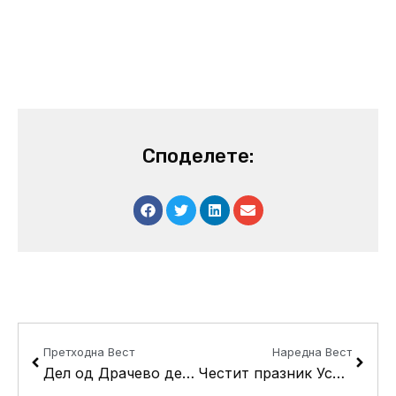
Споделете:
Prev
Next
Претходна Вест
Наредна Вест
Дел од Драчево денеска без вода
Честит празник Успение на Пресвета Богородица