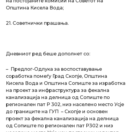
на постојаните комисии на Советот на
Општина Кисела Вода;
21. Советнички прашања.
Дневниот ред беше дополнет со:
– Предлог-Одлука за воспоставување
соработка помеѓу Град Скопје, Општина
Кисела Вода и Општина Сопиште за изработка
на проект за инфраструктура за фекална
канализација на делница од Сопиште по
регионален пат Р 302, низ населено место Усје
до границите на ГУП – Скопје и основен
проект за фекална канализација на делница
од Сопиште по регионален пат Р302 и низ