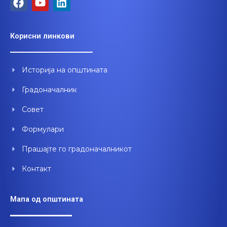
a
o
i
c
u
n
e
t
k
Корисни линкови
b
u
e
o
b
d
o
e
i
Историја на општината
k
n
Градоначалник
Совет
Формулари
Прашајте го градоначалникот
Контакт
Мапа од општината