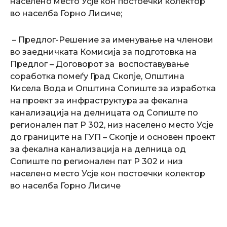
населено место Усје кон постоечки колектор
во населба Горно Лисиче;
– Предлог-Решение за именување на членови
во заедничката Комисија за подготовка на
Предлог – Договорот за воспоставување
соработка помеѓу Град Скопје, Општина
Кисела Вода и Општина Сопиште за изработка
на проект за инфраструктура за фекална
канализација на делницата од Сопиште по
регионален пат Р 302, низ населено место Усје
до границите на ГУП – Скопје и основен проект
за фекална канализација на делница од
Сопиште по регионален пат Р 302 и низ
населено место Усје кон постоечки колектор
во населба Горно Лисиче