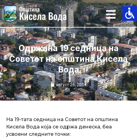
Skip
to
content
Одржана 19 седница на
Советот на општина Кисела
Вода
август 26, 2014
На 19-тата седница на Советот на општина
Кисела Вода која се одржа денеска, беа
усвоени следните точки: