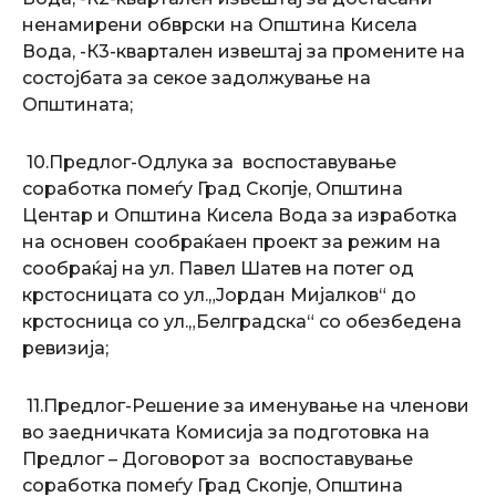
ненамирени обврски на Општина Кисела
Вода, -К3-квартален извештај за промените на
состојбата за секое задолжување на
Општината;
10.Предлог-Одлука за воспоставување
соработка помеѓу Град Скопје, Општина
Центар и Општина Кисела Вода за изработка
на основен сообраќаен проект за режим на
сообраќај на ул. Павел Шатев на потег од
крстосницата со ул.„Јордан Мијалков“ до
крстосница со ул.„Белградска“ со обезбедена
ревизија;
11.Предлог-Решение за именување на членови
во заедничката Комисија за подготовка на
Предлог – Договорот за воспоставување
соработка помеѓу Град Скопје, Општина