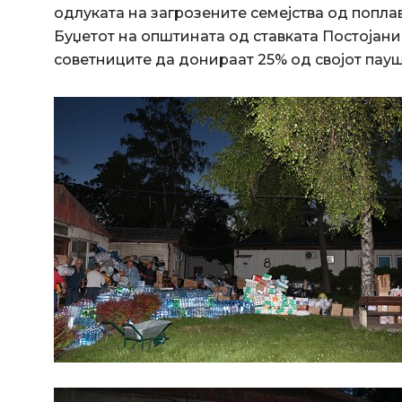
одлуката на загрозените семејства од попла
Буџетот на општината од ставката Постојани
советниците да донираат 25% од својот пауш