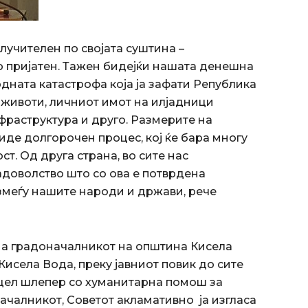
лучителен по својата суштина –
о пријатен. Тажен бидејќи нашата денешна
одната катастрофа која ја зафати Република
 животи, личниот имот на илјадници
нфраструктура и друго. Размерите на
иде долгорочен процес, кој ќе бара многу
ст. Од друга страна, во сите нас
адоволство што со ова е потврдена
змеѓу нашите народи и држави, рече
а градоначалникот на општина Кисела
исела Вода, преку јавниот повик до сите
е цел шлепер со хуманитарна помош за
ачалникот, Советот акламативно ја изгласа