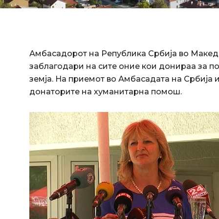
Амбасадорот на Република Србија во Макед
заблагодари на сите оние кои донираа за п
земја. На приемот во Амбасадата на Србија
донаторите на хуманитарна помош.