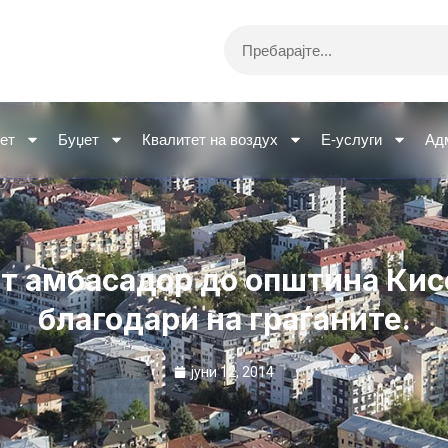
Search
ет
Буџет
Квалитет на воздух
Е-услуги
Ад
т амбасадор до општина Кис
благодари на граѓаните.
јуни 12, 2014