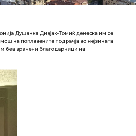
онија Душанка Дивјак-Томиќ денеска им се
омош на поплавените подрачја во нејзината
 им беа врачени благодарници на