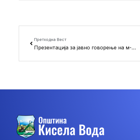
Prev
Претходна Вест
Презентација за јавно говорење на м-р Ирена Мишева пред советниците од општина Кисела Вода