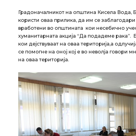
Градоначалникот на општина Кисела Вода, Б
користи оваа прилика, да им се заблагодари 
вработени во општината кои несебично учес
хуманитарната акција “Да подадеме рака”. 
кои дејствуваат на оваа територија,а одлуч
се помогне на оној кој е во неволја говори 
на оваа територија.