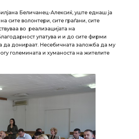
илјана Беличанец-Алексиќ, уште еднаш ја
на сите волонтери, сите граѓани, сите
твуваа во реализацијата на
Благодарност упатува и и до сите фирми
ија да донираат. Несебичната заложба да му
многу големината и хуманоста на жителите