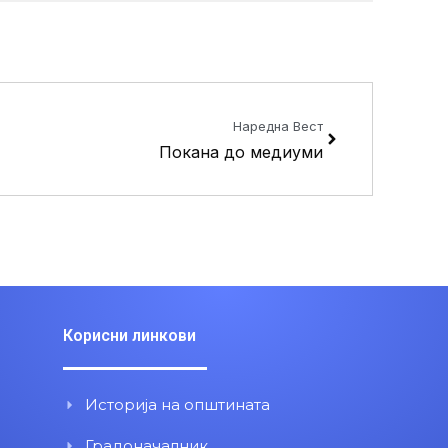
Next
Наредна Вест
Покана до медиуми
Корисни линкови
Историја на општината
Градоначалник