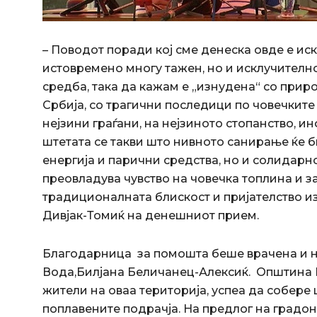
– Поводот поради кој сме денеска овде е иск
истовремено многу тажен, но и исклучителн
средба, така да кажам е „изнудена“ со прир
Србија, со трагични последици по човечките
нејзини граѓани, на нејзиното стопанство, и
штетата се такви што нивното санирање ќе б
енергија и парични средства, но и солидарно
преовладува чувство на човечка топлина и з
традиционалната блискост и пријателство и
Дивјак-Томиќ на денешниот прием.
Благодарница за помошта беше врачена и н
Вода,Билјана Беличанец-Алексиќ. Општина К
жители на оваа територија, успеа да собер
поплавените подрачја. На предлог на градон