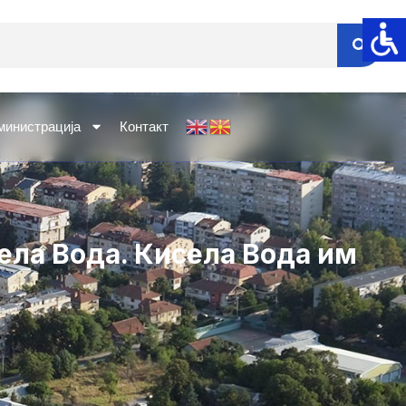
министрација
Контакт
ела Вода. Кисела Вода им