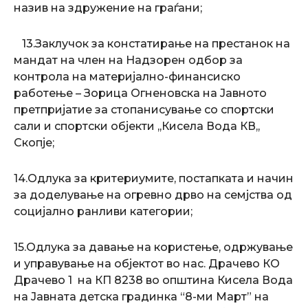
назив на здружение на граѓани;
13.Заклучок за констатирање на престанок на
мандат на член на Надзорен одбор за
контрола на материјално-финансиско
работење – Зорица Огненовска на Јавното
претпријатие за стопанисување со спортски
сали и спортски објекти ,,Кисела Вода КВ,,
Скопје;
14.Одлука за критериумите, постапката и начин
за доделување на огревно дрво на семјства од
социјално ранливи категории;
15.Одлука за давање на користење, одржување
и управување на објектот во нас. Драчево КО
Драчево 1 на КП 8238 во општина Кисела Вода
на Јавната детска градинка “8-ми Март” на