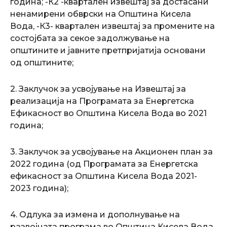
година; -К2 -квартален извештај за достасани
ненамирени обврски на Општина Кисела
Вода, -К3- квартален извештај за промените на
состојбата за секое задолжување на
општините и јавните претпријатија основани
од општините;
2. Заклучок за усвојување на Извештај за
реализација на Програмата за Енергетска
Ефикасност во Oпштина Кисела Вода во 2021
година;
3. Заклучок за усвојување на Акционен план за
2022 година (од Програмата за Енергетска
ефикасност за Општина Kисела Вода 2021-
2023 година);
4. Одлука за измена и дополнување на
развојната програма во Општина Кисела Вода