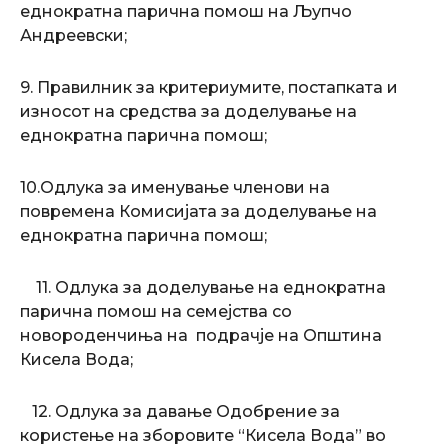
еднократна парична помош на Љупчо
Андреевски;
9. Правилник за критериумите, постапката и
износот на средства за доделување на
еднократна парична помош;
10.Одлука за именување членови на
повремена Комисијата за доделување на
еднократна парична помош;
11. Одлука за доделување на еднократна
парична помош на семејства со
новороденчиња на подрачје на Општина
Кисела Вода;
12. Одлука за давање Одобрение за
користење на зборовите “Кисела Вода” во