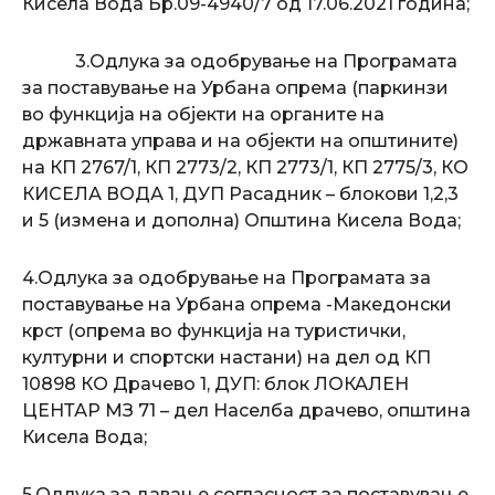
Кисела Вода Бр.09-4940/7 од 17.06.2021 година;
3.Одлука за одобрување на Програмата
за поставување на Урбана опрема (паркинзи
во функција на објекти на органите на
државната управа и на објекти на општините)
на КП 2767/1, КП 2773/2, КП 2773/1, КП 2775/3, КО
КИСЕЛА ВОДА 1, ДУП Расадник – блокови 1,2,3
и 5 (измена и дополна) Општина Кисела Вода;
4.Одлука за одобрување на Програмата за
поставување на Урбана опрема -Македонски
крст (опрема во функција на туристички,
културни и спортски настани) на дел од КП
10898 КО Драчево 1, ДУП: блок ЛОКАЛЕН
ЦЕНТАР МЗ 71 – дел Населба драчево, општина
Кисела Вода;
5.Одлука за давање согласност за поставување