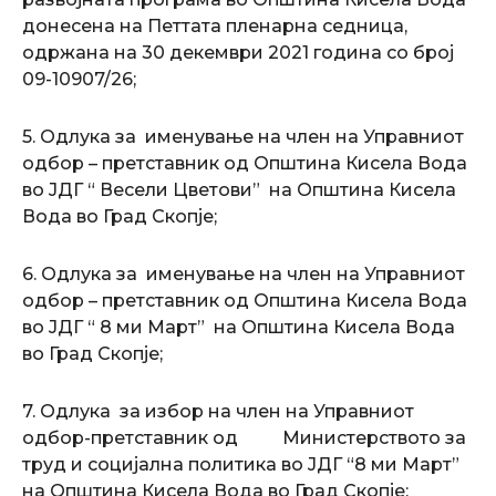
донесена на Петтата пленарна седница,
одржана на 30 декември 2021 година со број
09-10907/26;
5. Одлука за именување на член на Управниот
одбор – претставник од Општина Кисела Вода
во ЈДГ “ Весели Цветови” на Општина Кисела
Вода во Град Скопје;
6. Одлука за именување на член на Управниот
одбор – претставник од Општина Кисела Вода
во ЈДГ “ 8 ми Март” на Општина Кисела Вода
во Град Скопје;
7. Одлука за избор на член на Управниот
одбор-претставник од Министерството за
труд и социјална политика во ЈДГ “8 ми Март”
на Општина Кисела Вода во Град Скопје;