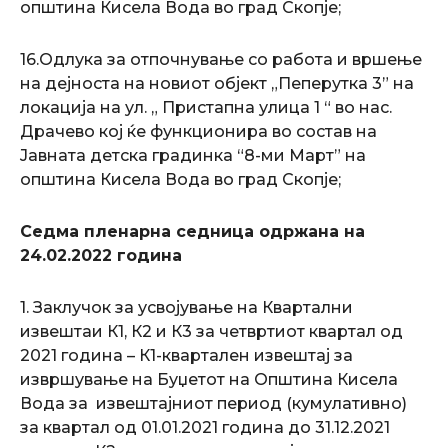
општина Кисела Вода во град Скопје;
16.Одлука за отпочнување со работа и вршење
на дејноста на новиот објект „Пеперутка 3” на
локација на ул. „ Пристапна улица 1 “ во нас.
Драчево кој ќе функционира во состав на
Јавната детска градинка “8-ми Март” на
општина Кисела Вода во град Скопје;
Седма пленарна седница одржана на
24.02.2022 година
1. Заклучок за усвојување на Квартални
извештаи К1, К2 и К3 за четвртиот квартал од
2021 година – К1-квартален извештај за
извршување на Буџетот на Општина Кисела
Вода за извештајниот период (кумулативно)
за квартал од 01.01.2021 година до 31.12.2021