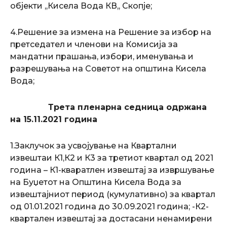
објекти ,,Кисела Вода КВ,, Скопје;
4.Решение за измена на Решение за избор на
претседател и членови на Комисија за
мандатни прашања, избори, именувања и
разрешувања на Советот на општина Кисела
Вода;
Трета пленарна седница одржана
на 15.11.2021 година
1.Заклучок за усвојување на Квартални
извештаи К1,К2 и К3 за третиот квартал од 2021
година – К1-кваратлен извештај за извршување
на Буџетот на Општина Кисела Вода за
извештајниот период (кумулативно) за квартал
од 01.01.2021 година до 30.09.2021 година; -К2-
квартален извештај за достасани ненамирени