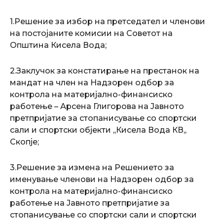
1.Решение за избор на претседател и членови
на постојаните комисии на Советот на
Општина Кисела Вода;
2.Заклучок за констатирање на престанок на
мандат на член на Надзорен одбор за
контрола на материјално-финансиско
работење – Арсена Глигорова на Јавното
претпријатие за стопанисување со спортски
сали и спортски објекти ,,Кисела Вода КВ,,
Скопје;
3.Решение за измена на Решението за
именување членови на Надзорен одбор за
контрола на материјално-финансиско
работење на Јавното претпријатие за
стопанисување со спортски сали и спортски