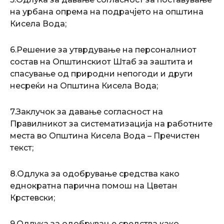
на урбана опрема на подрачјето на општина
Кисела Вода;
6.Решение за утврдување на персоналниот
состав на Општинскиот Штаб за заштита и
спасување од природни непогоди и други
несреќи на Општина Кисела Вода;
7.Заклучок за давање согласност на
Правилникот за систематизација на работните
места во Општина Кисела Вода – Пречистен
текст;
8.Одлука за одобрување средства како
еднократна парична помош на Цветан
Крстевски;
9.Одлука за одобрување средства како