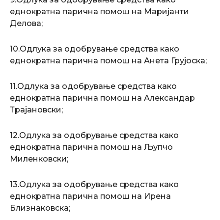
еднократна парична помош на Маријанти
Делова;
10.Одлука за одобрување средства како
еднократна парична помош на Анета Грујоска;
11.Одлука за одобрување средства како
еднократна парична помош на Александар
Трајановски;
12.Одлука за одобрување средства како
еднократна парична помош на Љупчо
Миленковски;
13.Одлука за одобрување средства како
еднократна парична помош на Ирена
Близнаковска;