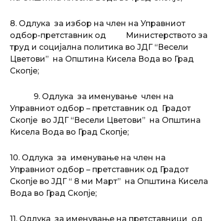
8. Одлука за избор на член на Управниот
одбор-претставник од Министерството за
труд и социјална политика во ЈДГ “Весели
Цветови” на Општина Кисела Вода во Град
Скопје;
9. Одлука за именување член на
Управниот одбор – претставник од Градот
Скопје во ЈДГ “Весели Цветови” на Општина
Кисела Вода во Град Скопје;
10. Одлука за именување на член на
Управниот одбор – претставник од Градот
Скопје во ЈДГ “ 8 ми Март” на Општина Кисела
Вода во Град Скопје;
11. Одлука за именување на претставници од