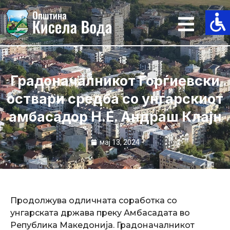
Skip
to
content
Градоначалникот Ѓорѓиевски
оствари средба со унгарскиот
амбасадор Н.Е. Андраш Клајн
мај 13, 2024
Продолжува одличната соработка со
унгарската држава преку Амбасадата во
Република Македонија. Градоначалникот