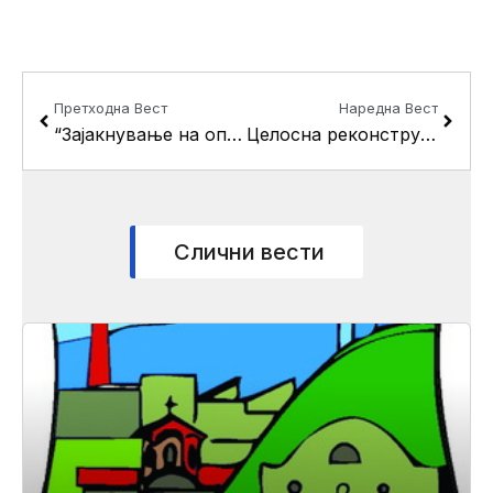
Prev
Next
Претходна Вест
Наредна Вест
“Зајакнување на општинските совети”: граѓаните го избраа проектот за набавка на опрема за чистење на јавните површини
Целосна реконструкција на стадионот “ССК” во Драчево
Слични вести