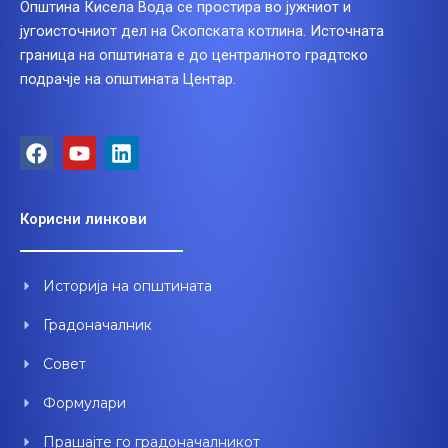
Општина Кисела Вода се простира во јужниот и
југоисточниот дел на Скопската котлина. Источната
граница на општината е до централното градтско
подрачје на општината Центар.
F
Y
L
a
o
i
c
u
n
e
t
k
Корисни линкови
b
u
e
o
b
d
o
e
i
Историја на општината
k
n
Градоначалник
Совет
Формулари
Прашајте го градоначалникот