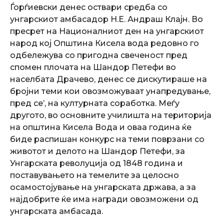
Ѓорѓиевски денес оствари средба со
унгарскиот амбасадор Н.Е. Андраш Клајн. Во
пресрет на Националниот ден на унгарскиот
народ кој Општина Кисела вода редовно го
одбележува со пригодна свеченост пред
спомен плочата на Шандор Петефи во
населбата Драчево, денес се дискутираше на
бројни теми кои овозможуваат унапредување,
пред се’, на културната соработка. Меѓу
другото, во основните училишта на територија
на општина Киселa Вода и оваа година ќе
биде распишан конкурс на теми поврзани со
животот и делото на Шандор Петефи, за
Унгарската револуција од 1848 година и
поставувањето на темелите за целосно
осамостојување на унгарската држава, а за
најдобрите ќе има награди овозможени од
унгарската амбасада.