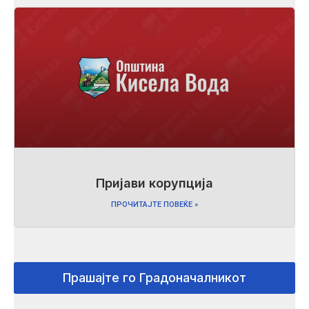
Пријави корупција
ПРОЧИТАЈТЕ ПОВЕЌЕ »
Прашајте го Градоначалникот