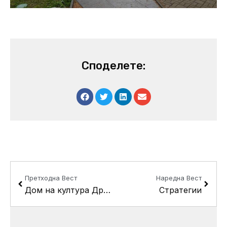
Споделете:
Prev
Next
Претходна Вест
Наредна Вест
Дом на култура Драчево
Стратегии