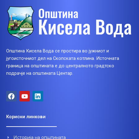
Општина Кисела Вода се простира во јужниот и
југоисточниот дел на Скопската котлина. Источната
граница на општината е до централното градтско
подрачје на општината Центар.
F
Y
L
a
o
i
c
u
n
e
t
k
Корисни линкови
b
u
e
o
b
d
o
e
i
Историја на општината