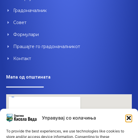
k
n
Градоначалник
Совет
Формулари
Прашајте го градоначалникот
Контакт
Мапа од општината
Управувај со колачиња
To provide the best experiences, we use technologies like cookies to
store and/or access device information. Consenting to these