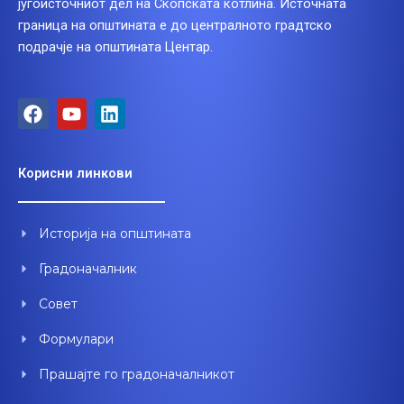
југоисточниот дел на Скопската котлина. Источната
граница на општината е до централното градтско
подрачје на општината Центар.
F
Y
L
a
o
i
c
u
n
e
t
k
Корисни линкови
b
u
e
o
b
d
o
e
i
Историја на општината
k
n
Градоначалник
Совет
Формулари
Прашајте го градоначалникот