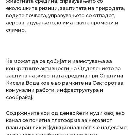
животната средина, справувањето со
еколошките ризици, заштитата на природата,
водите почвата, управувањето со отпадот,
аерозагадувањето, климатските промени и
слично.
Ќе можат да се добијат и известувања за
конкретните активности на Одделението за
заштита на животната средина при Општина
Кисела Вода кое е во рамките на Секторот за
комунални работи, инфраструктура и
сообраќај.
Содржините кои од денес ќе ги нуди овој еко
канал се почетна платформа за неговиот
планиран лик и функционалност. Се надеваме
дека преку соработката со другите