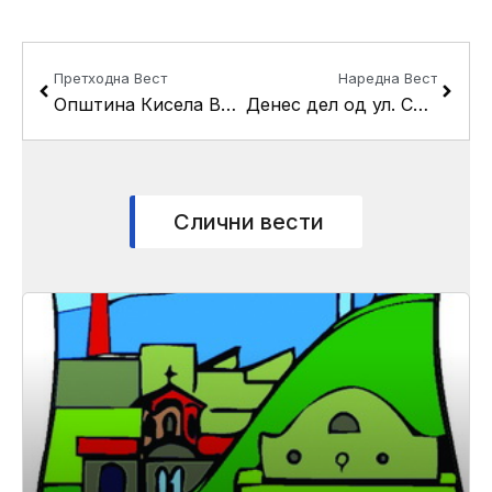
Prev
Next
Претходна Вест
Наредна Вест
Општина Кисела Вода за децата во градинките обезбеди 2500 маски за заштита од аерозагадувањето
Денес дел од ул. Сердарот без струја
Слични вести