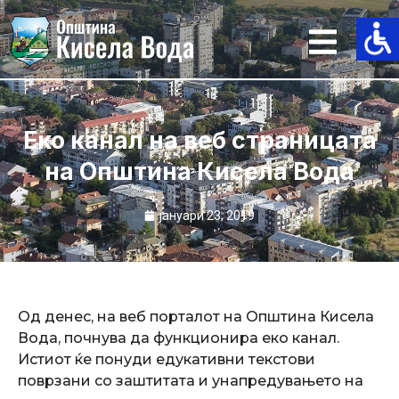
Skip
to
content
Еко канал на веб страницата
на Општина Кисела Вода
јануари 23, 2019
Од денес, на веб порталот на Општина Кисела
Вода, почнува да функционира еко канал.
Истиот ќе понуди едукативни текстови
поврзани со заштитата и унапредувањето на