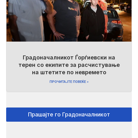
Градоначалникот Ѓорѓиевски на
терен со екипите за расчистување
на штетите по невремето
ПРОЧИТАЈТЕ ПОВЕЌЕ »
Прашајте го Градоначалникот