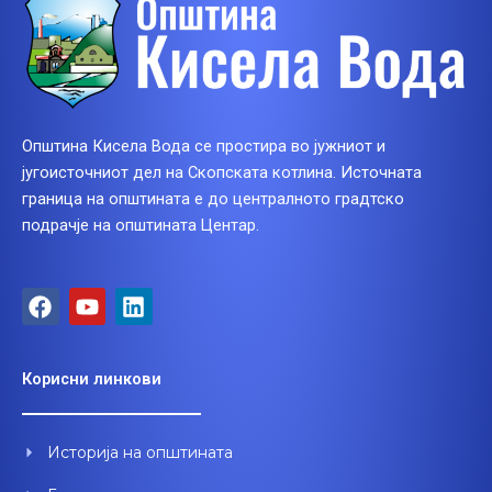
Општина Кисела Вода се простира во јужниот и
југоисточниот дел на Скопската котлина. Источната
граница на општината е до централното градтско
подрачје на општината Центар.
F
Y
L
a
o
i
c
u
n
e
t
k
Корисни линкови
b
u
e
o
b
d
o
e
i
Историја на општината
k
n