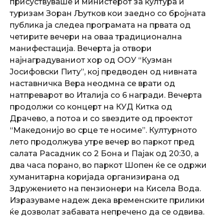
присуствуваше и министерот за култура и
туризам Зоран Љутков кои заедно со бројната
публика ја следеа програмата на првата од
четирите вечери на оваа традиционална
манифестација. Вечерта ја отвори
најнаградуваниот хор од ООУ “Кузман
Јосифовски Питу”, кој предводен од нивната
наставничка Вера неодмна се врати од
натпреварот во Италија со 6 награди. Вечерта
продолжи со концерт на КУД Китка од
Драчево, а потоа и со ѕвездите од проектот
“Македонијо во срце те носиме”. Културното
лето продолжува утре вечер во паркот пред
салата Расадник со 2 Бона и Пајак од 20:30, а
два часа порано, во паркот Шопен ќе се одржи
хуманитарна коријада организирана од
Здружението на пензионери на Кисела Вода.
Изразуваме надеж дека временските прилики
ќе дозволат забавата непречено да се одвива.