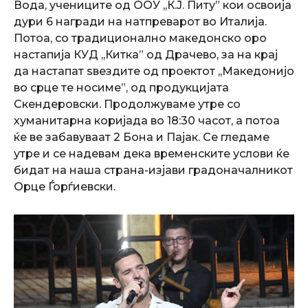
Вода, учениците од ООУ ,,К.Ј. Питу” кои освоија
дури 6 награди на натпреварот во Италија.
Потоа, со традиционално македонско оро
настапија КУД ,,Китка” од Драчево, за на крај
да настапат ѕвездите од проектот ,,Македонијо
во срце те носиме”, од продукцијата
Скендеровски. Продолжуваме утре со
хуманитарна коријада во 18:30 часот, а потоа
ќе ве забавуваат 2 Бона и Пајак. Се гледаме
утре и се надевам дека временските услови ќе
бидат на наша страна-изјави градоначалникот
Орце Ѓорѓиевски.