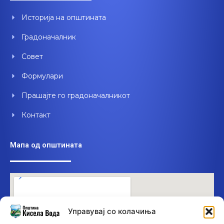
o
e
i
Историја на општината
k
n
Градоначалник
Совет
Формулари
Прашајте го градоначалникот
Контакт
Мапа од општината
Управувај со колачиња