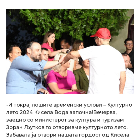
-И покрај лошите временски услови – Културно
лето 2024 Кисела Вода започна!Вечерва,
заедно со министерот за култура и туризам
Зоран Љутков го отворивме културното лето.
Забавата ја отвори нашата гордост од Кисела