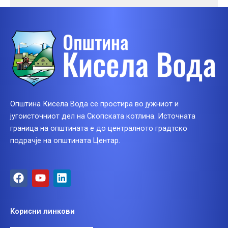
Општина Кисела Вода се простира во јужниот и
југоисточниот дел на Скопската котлина. Источната
граница на општината е до централното градтско
подрачје на општината Центар.
F
Y
L
a
o
i
c
u
n
e
t
k
Корисни линкови
b
u
e
o
b
d