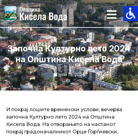
Skip
to
content
Започна Културно лето 2024
на Општина Кисела Вода
јули 16, 2024
И покрај лошите временски услови, вечерва
започна Културно лето 2024 на Општина
Кисела Вода. На отворањето на настанот
покрај градоначалникот Орце Ѓорѓиевски,