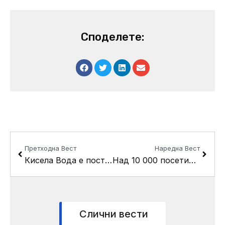
Споделете:
Prev
Next
Претходна Вест
Наредна Вест
Кисела Вода е поставува надворешни пречистувачи за воздух во парковите
Над 10 000 посетители на Два Бона и Пајак
Слични вести