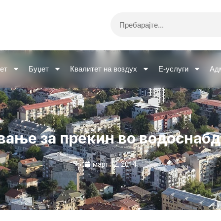
Search
ет
Буџет
Квалитет на воздух
Е-услуги
Ад
вање за прекин во водоснаб
март 12, 2014