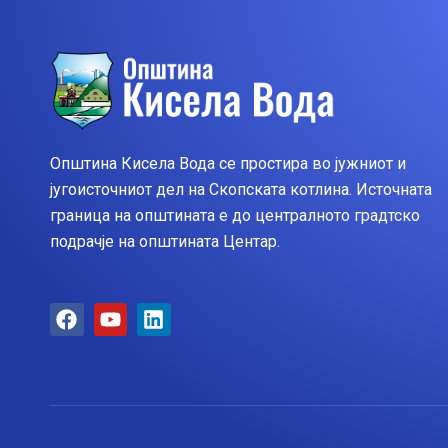
Општина Кисела Вода се простира во јужниот и
југоисточниот дел на Скопската котлина. Источната
граница на општината е до централното градтско
подрачје на општината Центар.
F
Y
L
a
o
i
c
u
n
e
t
k
b
u
e
o
b
d
o
e
i