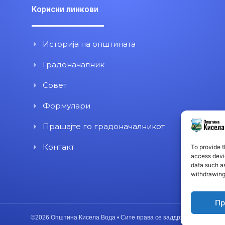
Корисни линкови
Историја на општината
Градоначалник
Совет
Формулари
Прашајте го градоначалникот
Контакт
To provide t
access devic
data such as
withdrawing
Пр
©2026 Општина Кисела Вода • Сите права се заддржани