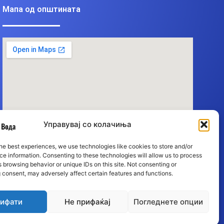
Мапа од општината
Управувај со колачиња
he best experiences, we use technologies like cookies to store and/or
e information. Consenting to these technologies will allow us to process
 browsing behavior or unique IDs on this site. Not consenting or
 consent, may adversely affect certain features and functions.
ифати
Не прифаќај
Погледнете опции