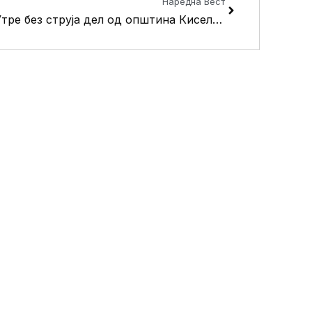
Наредна Вест
Утре без струја дел од општина Кисела Вода