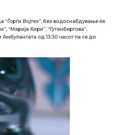
 “Ѓорѓи Војтех”, без водоснабдување ќе
”, “Марија Кири”, “Гутенбергова”,
 Амбулантата од 13:30 часот па се до