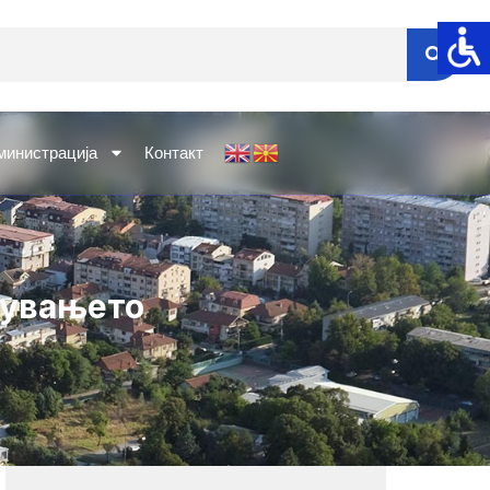
министрација
Контакт
дувањето