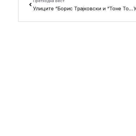
Претходна Вест
Улиците “Борис Трајковски и “Тоне Томшиќ” денеска без струја