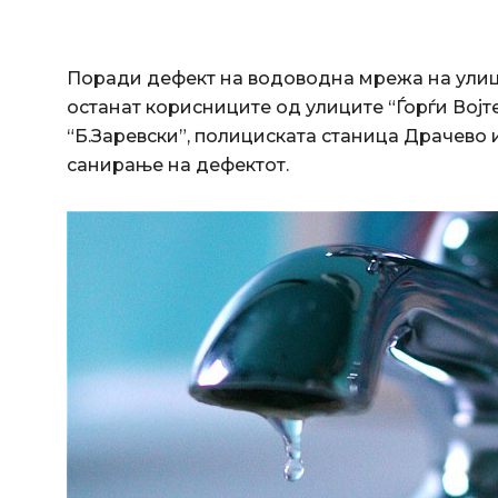
Поради дефект на водоводна мрежа на улица
останат корисниците од улиците “Ѓорѓи Војтех
“Б.Заревски”, полициската станица Драчево и
санирање на дефектот.