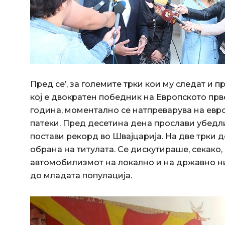
Пред се’, за големите трки кои му следат и п
кој е двократен победник на Европското прве
година, моментално се натпреварува на ев
патеки. Пред десетина дена прослави убедли
постави рекорд во Швајцарија. На две трки до
обрана на титулата. Се дискутираше, секако,
автомобилизмот на локално и на државно ни
до младата популација.