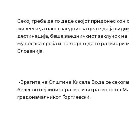
Секој треба да го даде својот придонес кон
живеење, а наша заедничка цел е да ја види
дестинација, беше заедничкиот заклучок на
му посака среќа и повторно да го развиори 
Словенија.
-Вратите на Општина Кисела Вода се секогаш
белег во нејзиниот развој и во развојот на М
градоначалникот Ѓорѓиевски.