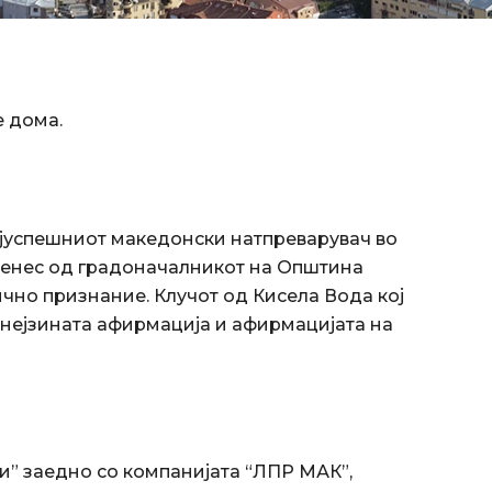
е дома.
ајуспешниот македонски натпреварувач во
денес од градоначалникот на Општина
чно признание. Клучот од Кисела Вода кој
 нејзината афирмација и афирмацијата на
и” заедно со компанијата “ЛПР МАК”,