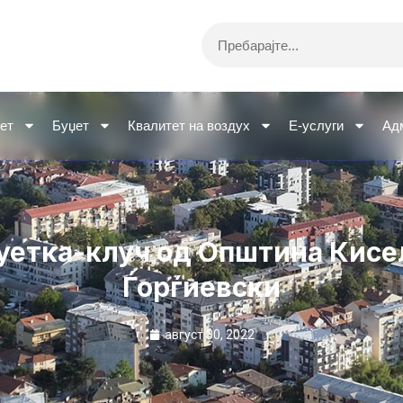
Search
ет
Буџет
Квалитет на воздух
Е-услуги
Ад
уетка-клуч од Општина Кисе
Ѓорѓиевски
август 30, 2022