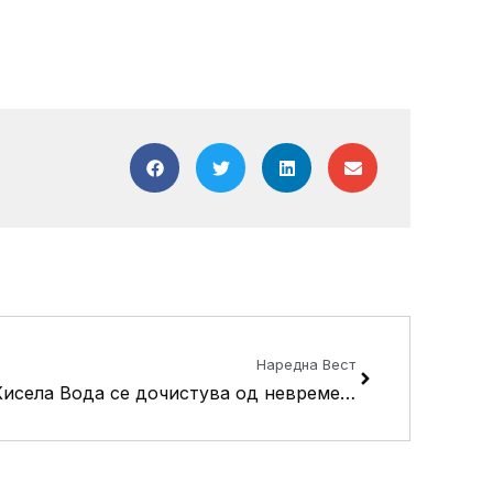
Next
Наредна Вест
Кисела Вода се дочистува од невремето, штетите се пријавуваат во Општина