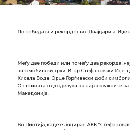
По победата и рекордот во Швајцарија, Иџе 
Меѓу две победи или помеѓу два рекорда, н
автомобилски трки, Игор Стефановски Иџе, 
Кисела Вода, Орце Ѓорѓиевски доби симболи
Општината го доделува на најзаслужните за
Македонија.
Во Пинтија, каде е лоциран АКК “Стефановск