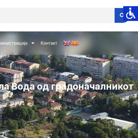
министрација
Контакт
ла Вода од градоначалникот