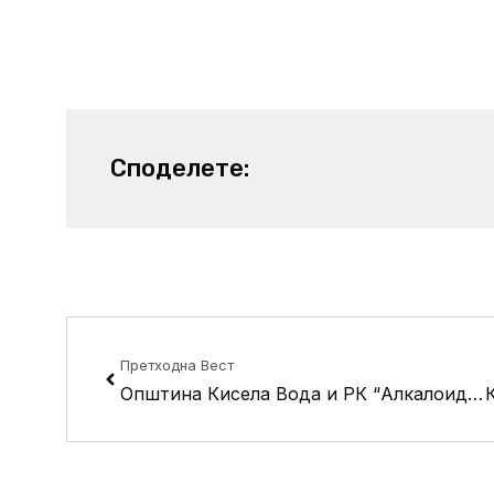
Споделете:
Prev
Претходна Вест
Општина Кисела Вода и РК “Алкалоид” го опремија кабинетот по информатика во ООУ “Круме Кепески”