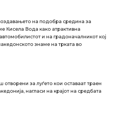
 создавањето на подобра средина за
ме Кисела Вода како атрактивна
 автомобилистот и на градоначалникот кој
македонското знаме на трката во
 отворени за луѓето кои оставаат траен
акедонија, нагласи на крајот на средбата