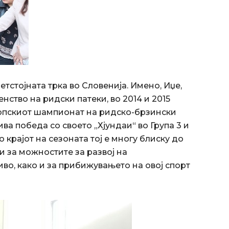
ретстојната трка во Словенија. Имено, Иџе,
нство на ридски патеки, во 2014 и 2015
ропскиот шампионат на ридско-брзински
ва победа со своето „Хјундаи“ во Група 3 и
 крајот на сезоната тој е многу блиску до
 и за можностите за развој на
во, како и за прибижувањето на овој спорт