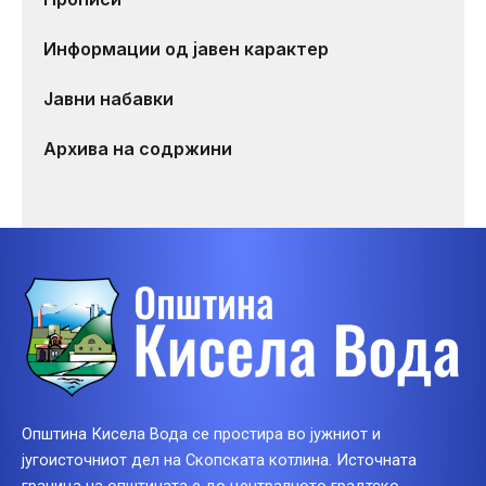
Информации од јавен карактер
Јавни набавки
Архива на содржини
Општина Кисела Вода се простира во јужниот и
југоисточниот дел на Скопската котлина. Источната