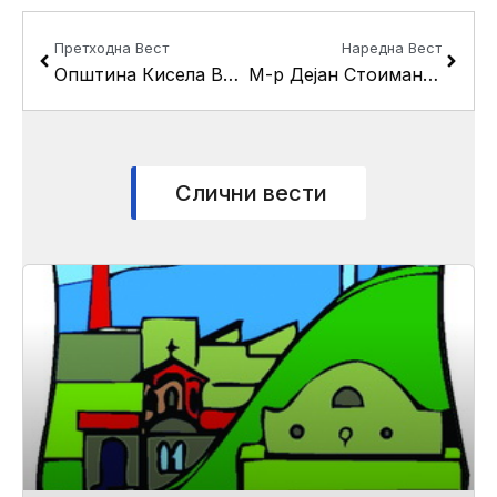
Prev
Next
Претходна Вест
Наредна Вест
Општина Кисела Вода потпиша Меморандум за соработка со Коалиција на младински организации “СЕГА”
М-р Дејан Стоимановски е нов претседател на Општинскиот сојуз за училишен спорт на општина Кисела Вода
Слични вести