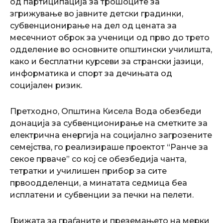
од партиципација за трошоците за
згрижување во јавните детски градинки,
субвенционирање на дел од цената за
месечниот оброк за ученици од прво до трето
одделение во основните општински училишта,
како и бесплатни курсеви за странски јазици,
информатика и спорт за дечињата од
социјален ризик.
Претходно, Општина Кисела Вода обезбеди
донација за субвенционирање на сметките за
електрична енергија на социјално загрозените
семејства, го реализираше проектот “Ранче за
секое прваче” со кој се обезбедија чанта,
тетратки и училишен прибор за сите
првоодделенци, а минатата седмица беа
исплатени и субвенции за печки на пелети.
Грижата за граѓаните и преземањето на мерки