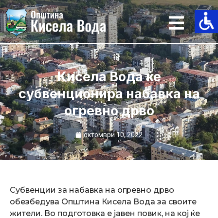
Skip
to
content
Кисела Вода ќе
субвенционира набавка на
огревно дрво
октомври 10, 2022
Субвенции за набавка на огревно дрво
обезбедува Општина Кисела Вода за своите
жители. Во подготовка е јавен повик, на кој ќе