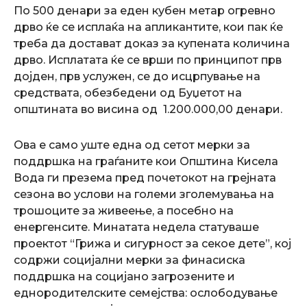
По 500 денари за еден кубен метар огревно
дрво ќе се исплаќа на апликантите, кои пак ќе
треба да достават доказ за купената количина
дрво. Исплатата ќе се врши по принципот прв
дојден, прв услужен, се до исцрпување на
средствата, обезбедени од Буџетот на
општината во висина од 1.200.000,00 денари.
Ова е само уште една од сетот мерки за
поддршка на граѓаните кои Општина Кисела
Вода ги презема пред почетокот на грејната
сезона во услови на големи зголемувања на
трошоците за живеење, а посебно на
енергенсите. Минатата недела статуваше
проектот “Грижа и сигурност за секое дете”, кој
содржи социјални мерки за финасиска
поддршка на социјано загрозените и
еднородителските семејства: ослободување