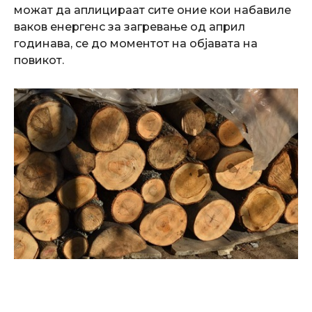
можат да аплицираат сите оние кои набавиле
ваков енергенс за загревање од април
годинава, се до моментот на објавата на
повикот.