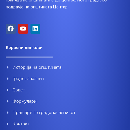
граница на општината е до централното градтско
подрачје на општината Центар.
F
Y
L
a
o
i
c
u
n
e
t
k
Корисни линкови
b
u
e
o
b
d
o
e
i
Историја на општината
k
n
Градоначалник
Совет
Формулари
Прашајте го градоначалникот
Контакт