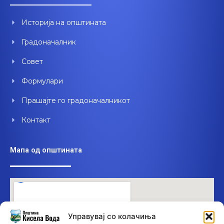
o
b
d
o
e
i
Историја на општината
k
n
Градоначалник
Совет
Формулари
Прашајте го градоначалникот
Контакт
Мапа од општината
Управувај со колачиња