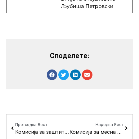
Љубиша Петровски
Споделете:
Prev
Next
Претходна Вест
Наредна Вест
Комисија за заштита и унапредување на животната средина
Комисија за месна самоуправа и општествени организации