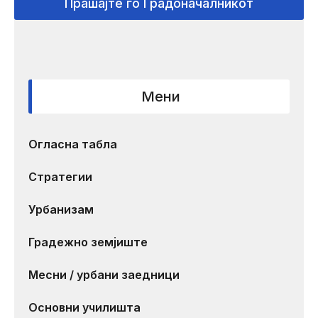
Прашајте го Градоначалникот
Мени
Огласна табла
Стратегии
Урбанизам
Градежно земјиште
Месни / урбани заедници
Основни училишта