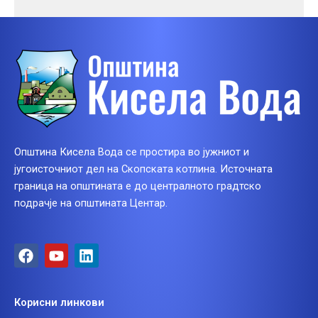
Општина Кисела Вода се простира во јужниот и
југоисточниот дел на Скопската котлина. Источната
граница на општината е до централното градтско
подрачје на општината Центар.
F
Y
L
a
o
i
c
u
n
e
t
k
Корисни линкови
b
u
e