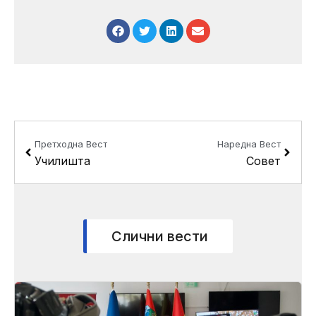
Prev
Next
Претходна Вест
Наредна Вест
Училишта
Совет
Слични вести