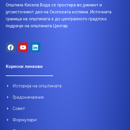
Општина Кисела Вода се простира во јужниот и
југоисточниот дел на Скопската котлина. Источната
граница на општината е до централното градтско
подрачје на општината Центар.
F
Y
L
a
o
i
c
u
n
e
t
k
Корисни линкови
b
u
e
o
b
d
o
e
i
Историја на општината
k
n
Градоначалник
Совет
Формулари